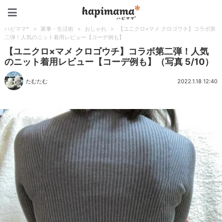
ハピママ*
ハピママ*
>
家事・生活術
>
おしゃれ
>
【ユニクロ×マメ クロゴウチ】コラボ第
二弾！人気のニット着用レビュー【コーデ例も】
【ユニクロ×マメ クロゴウチ】コラボ第二弾！人気
のニット着用レビュー【コーデ例も】（写真 5/10）
たむたむ
2022.1.18 12:40