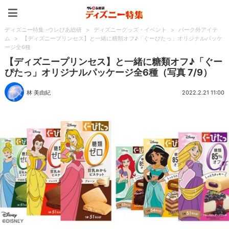
ディズニー特集 -ウレぴあ
ディズニー特集 -ウレぴあ総研
>
ディズニーグッズ・イベント
>
パーク外アイテ
ム
>
【ディズニープリンセス】と一緒に糖類オフ♪「ぐーぴたっ」オリジナルパッケ
ージ全6種
【ディズニープリンセス】と一緒に糖類オフ♪「ぐー
ぴたっ」オリジナルパッケージ全6種（写真 7/9）
林 美由紀
2022.2.21 11:00