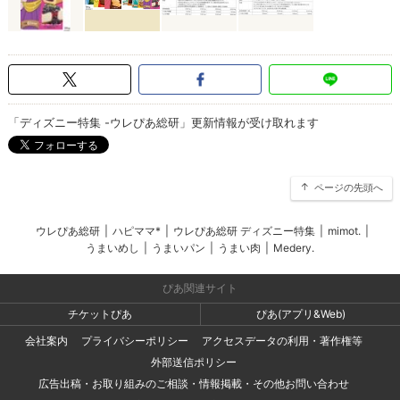
「ディズニー特集 -ウレぴあ総研」更新情報が受け取れます
ページの先頭へ
ウレぴあ総研
|
ハピママ*
|
ウレぴあ総研 ディズニー特集
|
mimot.
|
うまいめし
|
うまいパン
|
うまい肉
|
Medery.
ぴあ関連サイト
チケットぴあ
ぴあ(アプリ&Web)
会社案内
プライバシーポリシー
アクセスデータの利用・著作権等
外部送信ポリシー
広告出稿・お取り組みのご相談・情報掲載・その他お問い合わせ