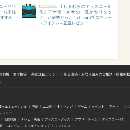
ニーリゾ
【しまむらのディズニー新
ファッション
！お手軽
作】アナ雪エルサの「激かわリュッ
おすすめ
ク」が優秀だった！chiharuプロデュー
スアイテムを正直レビュー
の利用・著作権等
外部送信ポリシー
広告出稿・お取り組みのご相談・情報掲載
せ
.5次元ミュージカル
演劇
ニコ動
本・マンガ
ゲーム
イベント
アート
スポ
レジャー
混雑対策
テレビ・映画
ディズニーグッズ
アプリ・ゲーム
ディズニーパス
酒
コンビニ
カフェ・ショップ
ファミレス