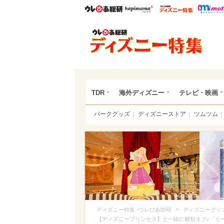
ウレぴあ総研
ハピママ*
ウレぴあ
ディ
TDR
海外ディズニー
テレビ・映画
パークグッズ
ディズニーストア
ツムツム
>
ディズニー特集 -ウレぴあ総研
ディズニーグッ
【ディズニープリンセス】と一緒に糖類オフ♪「ぐ