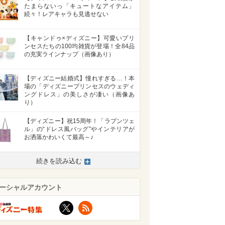
たまらないっ「キュートなアイテム」
続々！レアキャラも見逃せない
【キャンドゥ×ディズニー】可愛いプリ
ンセスたちの100均雑貨が登場！全84品
の充実ラインナップ（画像あり）
【ディズニー結婚式】憧れすぎる…！本
場の「ディズニープリンセスのウェディ
ングドレス」の美しさが凄い（画像あ
り）
【ディズニー】祝15周年！「ラプンツェ
ル」の“ドレス風バッグ”やインテリアが
お洒落かわいくて最高～♪
続きを読み込む
ーシャルアカウント
>
X
RSS