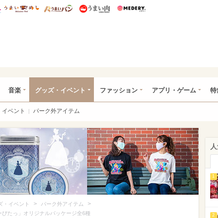
総研 ディズニー特集
mimot.
うまいめし
うまいパン
うまい肉
Medery.
ズニー特集 -ウレぴあ総研
音楽
グッズ・イベント
ファッション
アプリ・ゲーム
特
イベント
パーク外アイテム
人
1
>
>
ズ・イベント
パーク外アイテム
ーぴたっ」オリジナルパッケージ全6種
2