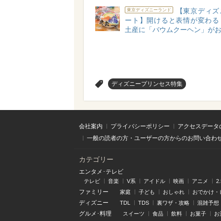
【東京ディズ
東京ディズニーランド
ート】開けると表情が変わる
土産に「バウムクーヘン」が
>
ディズニープリンセス特集
会社案内
プライバシーポリシー
アクセスデータ
一般の読者の方・ユーザーの方からのお問い合わ
カテゴリー
エンタメ･テレビ
テレビ
音楽
V系
アイドル
映画
アニメ
2
ファミリー
家庭
子ども
おしゃれ
おでかけ・
ディズニー
TDL
TDS
裏ワザ・攻略
混雑予想
グルメ･料理
スイーツ
食品
飲料
お菓子
お