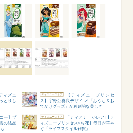
ディズニ
【ディズニープリンセ
ディズニーストア
っとりし
ス】宇野亞喜良デザイン!「おうち＆お
ン」
でかけグッズ」が独創的な美しさ
ニー】プ
「ティアナ」がレア!【デ
ディズニーストア
雪の結晶
ィズニープリンセス×お花】毎日が華や
ピも
ぐ「ライフスタイル雑貨」