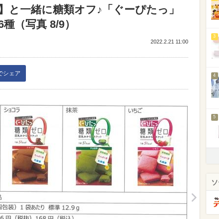
】と一緒に糖類オフ♪「ぐーぴたっ」
（写真 8/9）
3
2022.2.21 11:00
kでシェア
4
5
ソ