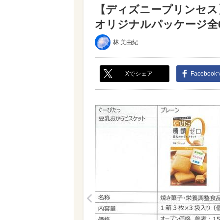
【ディズニープリンセス
オリジナルパッケージ全6種
林 美由紀
Xでシェア
Faceboo
<