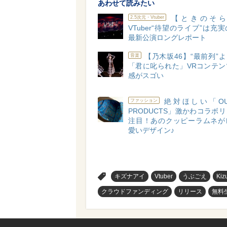
あわせて読みたい
【ときのそら
2.5次元・Vtuber
VTuber“待望のライブ”は充
最新公演ロングレポート
【乃木坂46】“最前列”よ
音楽
「君に叱られた」VRコンテン
感がスゴい
絶対ほしい「OUT
ファッション
PRODUCTS」激かわコラボ
注目！あのクッピーラムネが
愛いデザイン♪
>
キズナアイ
Vtuber
うぶごえ
Kiz
クラウドファンディング
リリース
無料