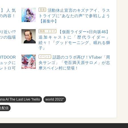
】人気
活動休止宣言のキズナアイ、ラス
音楽
実の内容！
トライブに“あなたの声”で参戦しよう
【募集中】
り近い!?
【仮面ライダー×日向坂46】
映画・ドラマ
ツの臨場
追加キャストに「歴代ライダー」
続々！『グッドモーニング、眠れる獅
子』
DOOR
話題のコラボ再び！VTuber「周
イベント
リュックに
央サンゴ」「壱百満天原サロメ」が志
レトロ可
摩スペイン村に登場！
una AI The Last Live “hello
world 2022”
生配信