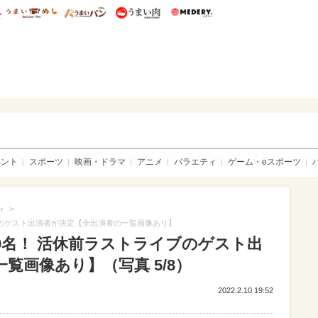
総研 ディズニー特集
mimot.
うまいめし
うまいパン
うまい肉
Medery.
sible
ベント
スポーツ
映画・ドラマ
アニメ
バラエティ
ゲーム・eスポーツ
>
r
イブのゲスト出演者が決定【全出演者の一覧画像あり】
09名！ 活休前ラストライブのゲスト出
覧画像あり】（写真 5/8）
2022.2.10 19:52