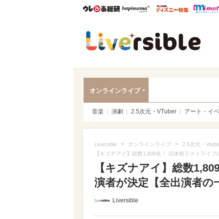
ウレぴあ総研
ハピママ*
ウレぴあ
Liver
オンラインライブ
音楽
演劇
2.5次元・VTuber
アート・イ
>
>
Liversible
オンラインライブ
2.5次元・Vtube
【キズナアイ】総数1,809名！ 活休前ラストラ
【キズナアイ】総数1,8
演者が決定【全出演者の一
Liversible