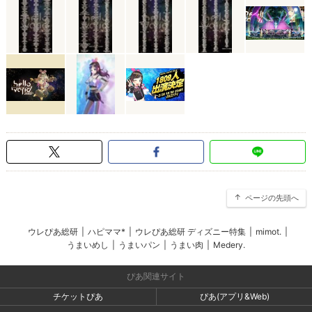
ページの先頭へ
ウレぴあ総研
|
ハピママ*
|
ウレぴあ総研 ディズニー特集
|
mimot.
|
うまいめし
|
うまいパン
|
うまい肉
|
Medery.
ぴあ関連サイト
チケットぴあ
ぴあ(アプリ&Web)