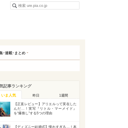
集･連載･まとめ
気記事ランキング
いま人気
昨日
1週間
【正直レビュー】アリエルって実在した
んだ…！実写『リトル・マーメイド』
を“爆推し”する5つの理由
【ディズニー結婚式】憧れすぎる…！本