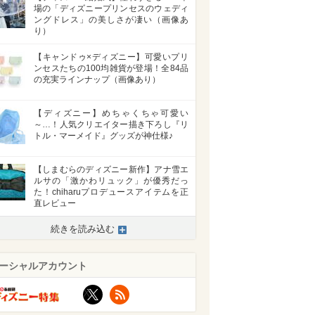
場の「ディズニープリンセスのウェディ
ングドレス」の美しさが凄い（画像あ
り）
【キャンドゥ×ディズニー】可愛いプリ
ンセスたちの100均雑貨が登場！全84品
の充実ラインナップ（画像あり）
【ディズニー】めちゃくちゃ可愛い
～…！人気クリエイター描き下ろし『リ
トル・マーメイド』グッズが神仕様♪
【しまむらのディズニー新作】アナ雪エ
ルサの「激かわリュック」が優秀だっ
た！chiharuプロデュースアイテムを正
直レビュー
続きを読み込む
ーシャルアカウント
X
RSS