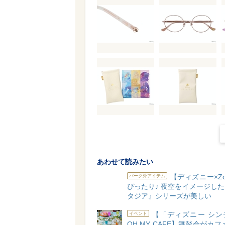
あわせて読みたい
【ディズニー×Zo
パーク外アイテム
ぴったり♪ 夜空をイメージし
タジア』シリーズが美しい
【「ディズニー シン
イベント
OH MY CAFE】舞踏会がカフ