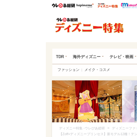
ウレぴあ総研
ハピママ*
ウレぴあ
ディ
TDR
海外ディズニー
テレビ・映画
ファッション
メイク・コスメ
>
ディズニー特集 -ウレぴあ総研
ディズニーファ
【Zoff×ディズニープリンセス】新モデル12種！