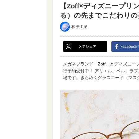
【Zoff×ディズニープ
る）の先までこだわりの美
林 美由紀
Xでシェア
Faceboo
メガネブランド「Zoff」とディズニー
行予約受付中！ アリエル、ベル、ラプ
場です。きらめくグラスコード（マス