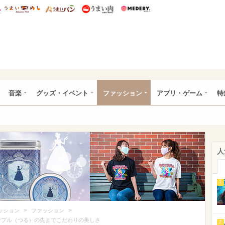
総研 ディズニー特集
mimot.
うまいめし
うまいパン
うまい肉
Medery.
ズニー特集 -ウレぴあ総研
音楽
グッズ・イベント
ファッション
アプリ・ゲーム
特
人
1
>
>
ッション
ファッション
テンプル（つる）の先までこだわりの美しさ
2