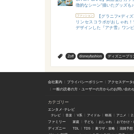
徴的なシーン”描いたグッズも♪
【グラニフ×ディズ
ファッション
リンセスコラボがおしゃれ！
デザインした『アナ雪』ワン
>
Zoff
disneyfashion
ディズニープリ
会社案内
プライバシーポリシー
アクセスデータ
一般の読者の方・ユーザーの方からのお問い合わ
カテゴリー
エンタメ･テレビ
テレビ
音楽
V系
アイドル
映画
アニメ
2
ファミリー
家庭
子ども
おしゃれ
おでかけ・
ディズニー
TDL
TDS
裏ワザ・攻略
混雑予想