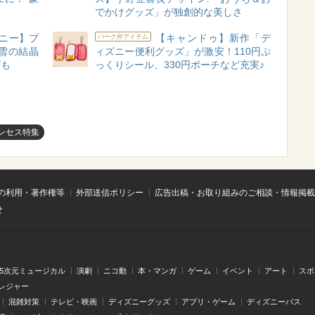
でかけグッズ」が独創的な美しさ
ニー】プ
【キャンドゥ】新作「デ
パーク外アイテム
雪の結晶
ィズニー便利グッズ」が激安！110円ぷ
ピも
っくりシール、330円ポーチなど充実♪
ンセス特集
の利用・著作権等
外部送信ポリシー
広告出稿・お取り組みのご相談・情報掲載
せ
.5次元ミュージカル
演劇
ニコ動
本・マンガ
ゲーム
イベント
アート
スポ
レジャー
混雑対策
テレビ・映画
ディズニーグッズ
アプリ・ゲーム
ディズニーパス