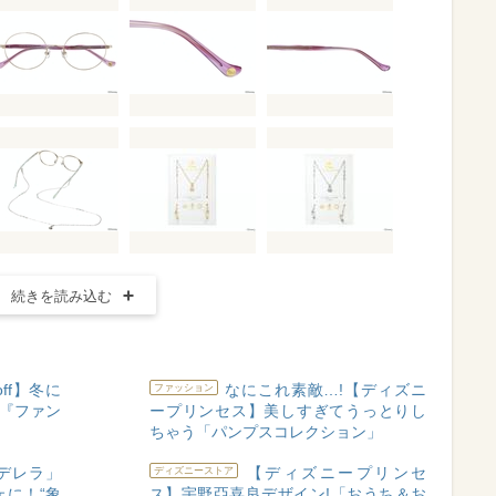
続きを読み込む
ff】冬に
なにこれ素敵…!【ディズニ
ファッション
た『ファン
ープリンセス】美しすぎてうっとりし
ちゃう「パンプスコレクション」
デレラ」
【ディズニープリンセ
ディズニーストア
ェに！“象
ス】宇野亞喜良デザイン!「おうち＆お