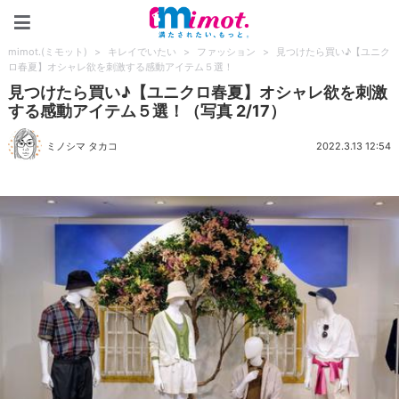
mimot.(ミモット)
mimot.(ミモット)
>
キレイでいたい
>
ファッション
>
見つけたら買い♪【ユニク
ロ春夏】オシャレ欲を刺激する感動アイテム５選！
見つけたら買い♪【ユニクロ春夏】オシャレ欲を刺激
する感動アイテム５選！（写真 2/17）
ミノシマ タカコ
2022.3.13 12:54