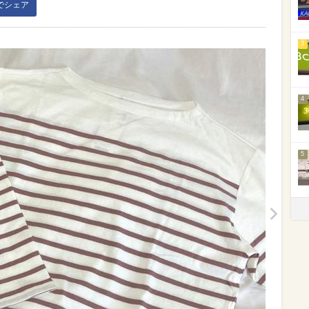
kでシェア
3
4
5