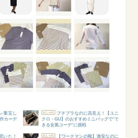
レ重宝し
プチプラなのに高見え！【ユニ
おしゃれ
新作カーデ
クロ・GU】のおすすめミニバッグで“で
きる女風コーデ”に挑戦
聞いた！
【ワークマンの靴】激安なのに
おしゃれ