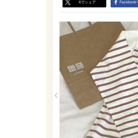
Xでシェア
Faceboo
<