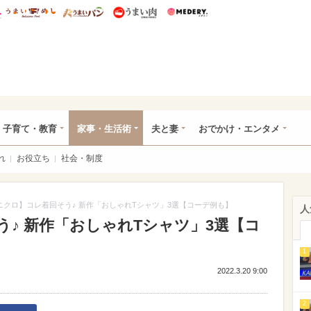
総研 ディズニー特集
mimot.
うまいめし
うまいパン
うまい肉
Medery.
ママ*
子育て・教育
家事・生活術
夫と妻
おでかけ・エンタメ
れ
お役立ち
社会・制度
ニクロ】コレ着回そう♪ 新作「おしゃれTシャツ」3選【コーデ例も】
人
♪ 新作「おしゃれTシャツ」3選【コ
1
2022.3.20 9:00
2