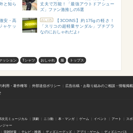
外と知ら
丈夫で万能！「最強アウトドアシュー
ズ」ファン激推しの5選
激安・高
【3COINS】約175gの軽さ！
おしゃれ
ジャケッ
「スリコの超軽量サンダル」プチプラ
なのにおしゃれだよ♪
ァッション
Tシャツ
おしゃれ
服
トップス
の利用・著作権等
外部送信ポリシー
広告出稿・お取り組みのご相談・情報掲載
せ
.5次元ミュージカル
演劇
ニコ動
本・マンガ
ゲーム
イベント
アート
スポ
レジャー
混雑対策
テレビ・映画
ディズニーグッズ
アプリ・ゲーム
ディズニーパス