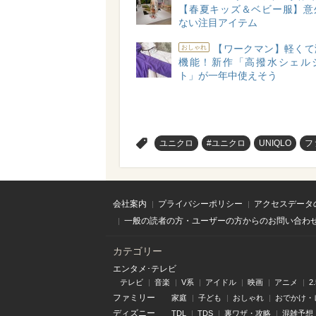
【春夏キッズ＆ベビー服】意
ない注目アイテム
【ワークマン】軽くて
おしゃれ
機能！新作「高撥水シェル
ト」が一年中使えそう
>
ユニクロ
#ユニクロ
UNIQLO
フ
会社案内
プライバシーポリシー
アクセスデータ
一般の読者の方・ユーザーの方からのお問い合わ
カテゴリー
エンタメ･テレビ
テレビ
音楽
V系
アイドル
映画
アニメ
2
ファミリー
家庭
子ども
おしゃれ
おでかけ・
ディズニー
TDL
TDS
裏ワザ・攻略
混雑予想