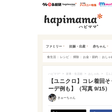
ウレぴあ総研
ハピママ*
ウレぴあ
ハピ
ファミリー
妊娠・出産
赤ちゃん
食生活
レシピ
掃除
お金・節約
おしゃ
>
>
>
ハピママ*
家事・生活術
おしゃれ
【ユ
【ユニクロ】コレ着回そう
ーデ例も】（写真 9/15）
きゅーちゃん