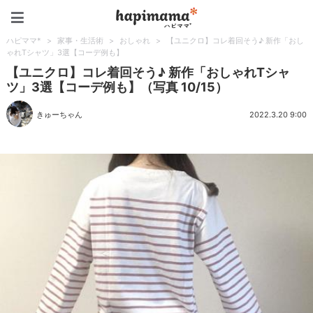
ハピママ*
ハピママ*
>
家事・生活術
>
おしゃれ
>
【ユニクロ】コレ着回そう♪ 新作「おし
ゃれTシャツ」3選【コーデ例も】
【ユニクロ】コレ着回そう♪ 新作「おしゃれTシャ
ツ」3選【コーデ例も】（写真 10/15）
きゅーちゃん
2022.3.20 9:00