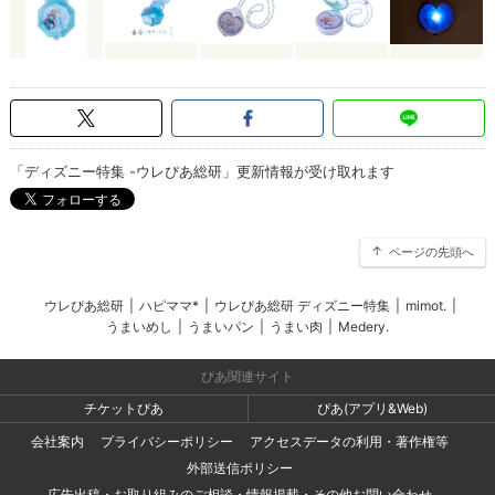
「ディズニー特集 -ウレぴあ総研」更新情報が受け取れます
ページの先頭へ
ウレぴあ総研
|
ハピママ*
|
ウレぴあ総研 ディズニー特集
|
mimot.
|
うまいめし
|
うまいパン
|
うまい肉
|
Medery.
ぴあ関連サイト
チケットぴあ
ぴあ(アプリ&Web)
会社案内
プライバシーポリシー
アクセスデータの利用・著作権等
外部送信ポリシー
広告出稿・お取り組みのご相談・情報掲載・その他お問い合わせ