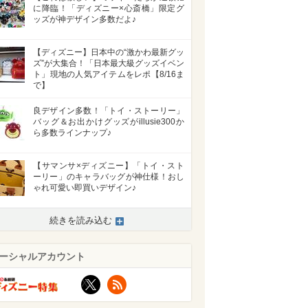
に降臨！「ディズニー×心斎橋」限定グ
ッズが神デザイン多数だよ♪
【ディズニー】日本中の“激かわ最新グッ
ズ”が大集合！「日本最大級グッズイベン
ト」現地の人気アイテムをレポ【8/16ま
で】
良デザイン多数！「トイ・ストーリー」
バッグ＆お出かけグッズがillusie300か
ら多数ラインナップ♪
【サマンサ×ディズニー】「トイ・スト
ーリー」のキャラバッグが神仕様！おし
ゃれ可愛い即買いデザイン♪
続きを読み込む
ーシャルアカウント
X
RSS