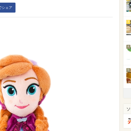
kでシェア
3
4
5
ソ