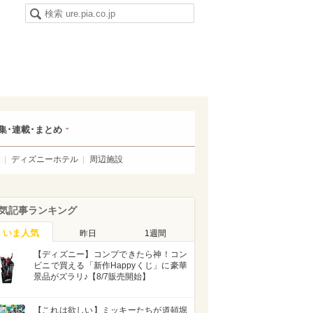
集･連載･まとめ
ディズニーホテル
周辺施設
気記事ランキング
いま人気
昨日
1週間
【ディズニー】コンプできたら神！コン
ビニで買える「新作Happyくじ」に豪華
景品がズラリ♪【8/7販売開始】
【これは欲しい】ミッキーたちが道頓堀