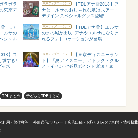
】ガラガラ
【TDLアナ雪2018】ア
東京ディズニーランド
月の東京デ
ナとエルサのおしゃれな戴冠式アート
デザイン スペシャルグッズ登場!
雪” モチ
【TDLアナ雪】エルサ
東京ディズニーランド
とエルサの
の氷の城が出現! アナやエルサになりき
ペシャル
れるフォトロケーションが登場
018】ス
【東京ディズニーラン
東京ディズニーランド
愛すぎ!
ド】「夏ディズニー」アトラク・グル
グッズ
メ・イベント“必見ポイント”総まとめ！
TDLまとめ
子どもとTDRまとめ
の利用・著作権等
外部送信ポリシー
広告出稿・お取り組みのご相談・情報掲載
せ