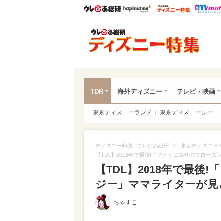
ウレぴあ総研
ハピママ*
ウレぴあ
ディ
TDR
海外ディズニー
テレビ・映画
東京ディズニーランド
東京ディズニーシー
>
ディズニー特集 -ウレぴあ総研
東京ディズニー
【TDL】2018年で最後!「アナとエルサのフロー
【TDL】2018年で最
ジー」ママライターが見ど
ちゃすこ