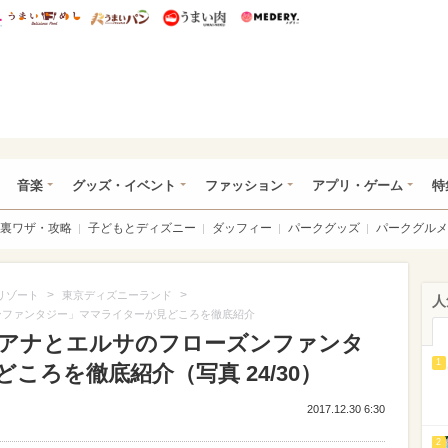
総研 ディズニー特集
mimot.
うまいめし
うまいパン
うまい肉
Medery.
ズニー特集 -ウレぴあ総研
音楽
グッズ・イベント
ファッション
アプリ・ゲーム
特
裏ワザ・攻略
子どもとディズニー
ダッフィー
パークグッズ
パークグルメ
>
>
リゾート
東京ディズニーランド
人
ズンファンタジー」ママライターが見どころを徹底紹介
後!「アナとエルサのフローズンファンタ
1
ころを徹底紹介（写真 24/30）
2017.12.30 6:30
2