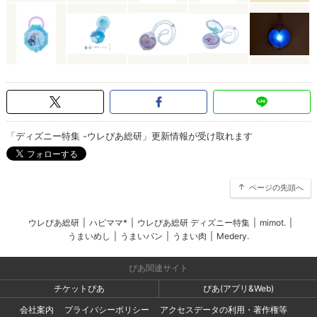
「ディズニー特集 -ウレぴあ総研」更新情報が受け取れます
ページの先頭へ
ウレぴあ総研
|
ハピママ*
|
ウレぴあ総研 ディズニー特集
|
mimot.
|
うまいめし
|
うまいパン
|
うまい肉
|
Medery.
ぴあ関連サイト
チケットぴあ
ぴあ(アプリ&Web)
会社案内
プライバシーポリシー
アクセスデータの利用・著作権等