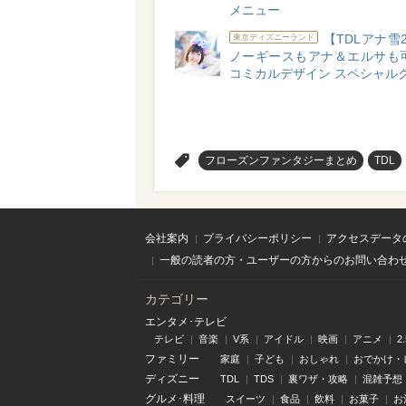
メニュー
【TDLアナ雪2
東京ディズニーランド
ノーギースもアナ＆エルサも可
コミカルデザイン スペシャル
>
フローズンファンタジーまとめ
TDL
会社案内
プライバシーポリシー
アクセスデータ
一般の読者の方・ユーザーの方からのお問い合わ
カテゴリー
エンタメ･テレビ
テレビ
音楽
V系
アイドル
映画
アニメ
2
ファミリー
家庭
子ども
おしゃれ
おでかけ・
ディズニー
TDL
TDS
裏ワザ・攻略
混雑予想
グルメ･料理
スイーツ
食品
飲料
お菓子
お