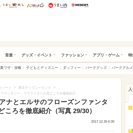
総研 ディズニー特集
mimot.
うまいめし
うまいパン
うまい肉
Medery.
ズニー特集 -ウレぴあ総研
音楽
グッズ・イベント
ファッション
アプリ・ゲーム
特
裏ワザ・攻略
子どもとディズニー
ダッフィー
パークグッズ
パークグルメ
>
>
リゾート
東京ディズニーランド
人
ズンファンタジー」ママライターが見どころを徹底紹介
後!「アナとエルサのフローズンファンタ
1
ころを徹底紹介（写真 29/30）
2017.12.30 6:30
2