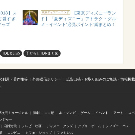
018】ス
【東京ディズニーラン
東京ディズニーランド
愛すぎ!
ド】「夏ディズニー」アトラク・グル
グッズ
メ・イベント“必見ポイント”総まとめ！
TDLまとめ
子どもとTDRまとめ
の利用・著作権等
外部送信ポリシー
広告出稿・お取り組みのご相談・情報掲載
せ
.5次元ミュージカル
演劇
ニコ動
本・マンガ
ゲーム
イベント
アート
スポ
レジャー
混雑対策
テレビ・映画
ディズニーグッズ
アプリ・ゲーム
ディズニーパス
酒
コンビニ
カフェ・ショップ
ファミレス