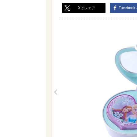
Xでシェア
Faceboo
<