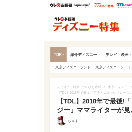
ウレぴあ総研
ハピママ*
ウレぴあ
ディ
TDR
海外ディズニー
テレビ・映画
東京ディズニーランド
東京ディズニーシー
>
ディズニー特集 -ウレぴあ総研
東京ディズニー
【TDL】2018年で最後!「アナとエルサのフロー
【TDL】2018年で最
ジー」ママライターが見ど
ちゃすこ