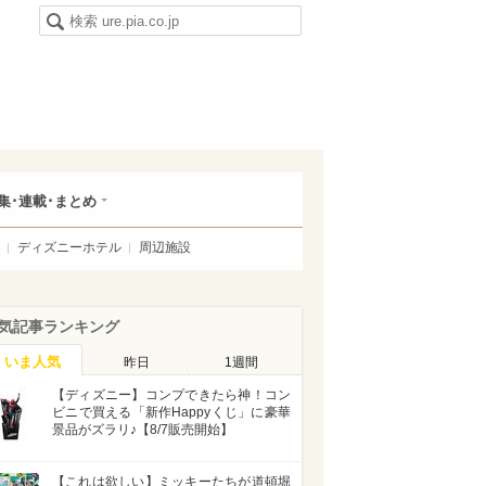
集･連載･まとめ
ディズニーホテル
周辺施設
気記事ランキング
いま人気
昨日
1週間
【ディズニー】コンプできたら神！コン
ビニで買える「新作Happyくじ」に豪華
景品がズラリ♪【8/7販売開始】
【これは欲しい】ミッキーたちが道頓堀