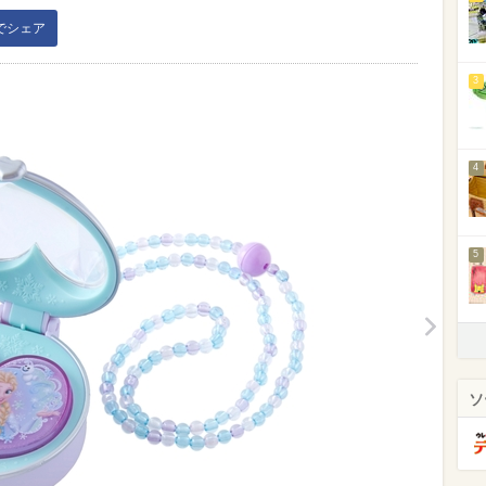
kでシェア
3
4
5
ソ