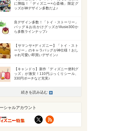
に降臨！「ディズニー×心斎橋」限定グ
ッズが神デザイン多数だよ♪
良デザイン多数！「トイ・ストーリー」
バッグ＆お出かけグッズがillusie300か
ら多数ラインナップ♪
【サマンサ×ディズニー】「トイ・スト
ーリー」のキャラバッグが神仕様！おし
ゃれ可愛い即買いデザイン♪
【キャンドゥ】新作「ディズニー便利グ
ッズ」が激安！110円ぷっくりシール、
330円ポーチなど充実♪
>
続きを読み込む
ーシャルアカウント
X
RSS