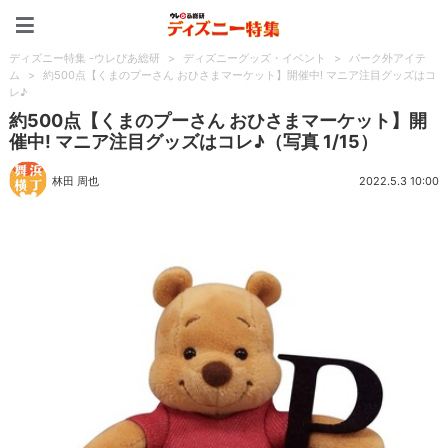
ディズニー特集 -ウレぴあ
ディズニー特集 -ウレぴあ総研
>
ディズニーグッズ・イベント
>
パーク外アイテ
ム
>
約500点【くまのプーさん おひさまマーケット】開催中! マニア注目グッズはコ
レ♪
約500点【くまのプーさん おひさまマーケット】開
催中! マニア注目グッズはコレ♪（写真 1/15）
林田 周也
2022.5.3 10:00