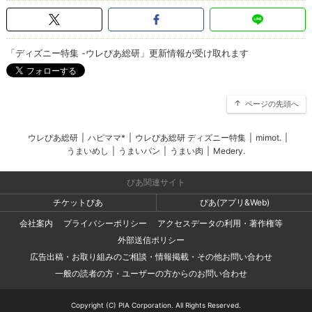
「ディズニー特集 -ウレぴあ総研」更新情報が受け取れます
ページの先頭へ
ウレぴあ総研
|
ハピママ*
|
ウレぴあ総研 ディズニー特集
|
mimot.
|
うまいめし
|
うまいパン
|
うまい肉
|
Medery.
ぴあ関連サイト
チケットぴあ
ぴあ(アプリ&Web)
会社案内
プライバシーポリシー
アクセスデータの利用・著作権等
外部送信ポリシー
広告出稿・お取り組みのご相談・情報掲載・その他お問い合わせ
一般の読者の方・ユーザーの方からのお問い合わせ
Copyright (C) PIA Corporation. All Rights Reserved.