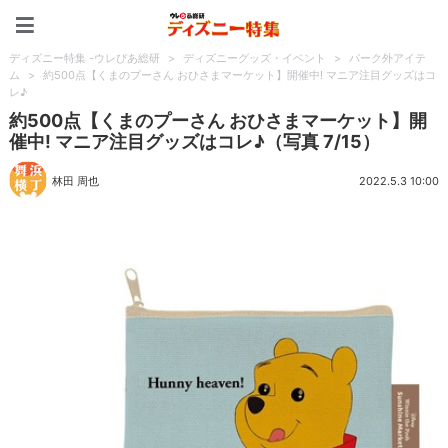
ディズニー特集 -ウレぴあ
ディズニー特集 -ウレぴあ総研
>
ディズニーグッズ・イベント
>
パーク外アイテ
ム
>
約500点【くまのプーさん おひさまマーケット】開催中! マニア注目グッズはコ
レ♪
約500点【くまのプーさん おひさまマーケット】開
催中! マニア注目グッズはコレ♪（写真 7/15）
林田 周也
2022.5.3 10:00