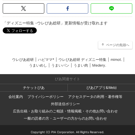
「ディズニー特集 -ウレぴあ総研」更新情報が受け取れます
ページの先頭へ
ウレぴあ総研
|
ハピママ*
|
ウレぴあ総研 ディズニー特集
|
mimot.
|
うまいめし
|
うまいパン
|
うまい肉
|
Medery.
ぴあ関連サイト
チケットぴあ
ぴあ(アプリ&Web)
会社案内
プライバシーポリシー
アクセスデータの利用・著作権等
外部送信ポリシー
広告出稿・お取り組みのご相談・情報掲載・その他お問い合わせ
一般の読者の方・ユーザーの方からのお問い合わせ
Copyright (C) PIA Corporation. All Rights Reserved.