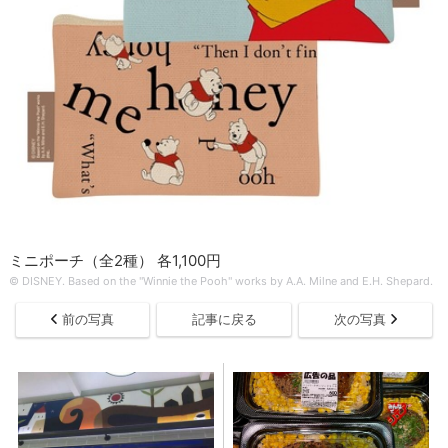
ミニポーチ（全2種） 各1,100円
© DISNEY. Based on the "Winnie the Pooh" works by A.A. Milne and E.H. Shepard.
前の写真
記事に戻る
次の写真