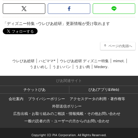
「ディズニー特集 -ウレぴあ総研」更新情報が受け取れます
ページの先頭へ
ウレぴあ総研
|
ハピママ*
|
ウレぴあ総研 ディズニー特集
|
mimot.
|
うまいめし
|
うまいパン
|
うまい肉
|
Medery.
ぴあ関連サイト
チケットぴあ
ぴあ(アプリ&Web)
会社案内
プライバシーポリシー
アクセスデータの利用・著作権等
外部送信ポリシー
広告出稿・お取り組みのご相談・情報掲載・その他お問い合わせ
一般の読者の方・ユーザーの方からのお問い合わせ
Copyright (C) PIA Corporation. All Rights Reserved.