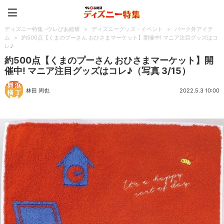
ディズニー特集 -ウレぴあ
ディズニー特集 -ウレぴあ総研
>
ディズニーグッズ・イベント
>
パーク外アイテ
ム
>
約500点【くまのプーさん おひさまマーケット】開催中! マニア注目グッズはコ
レ♪
約500点【くまのプーさん おひさまマーケット】開
催中! マニア注目グッズはコレ♪（写真 3/15）
林田 周也
2022.5.3 10:00