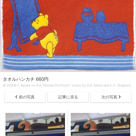
タオルハンカチ 660円
© DISNEY. Based on the "Winnie the Pooh" works by A.A. Milne and E.H. Shepard.
前の写真
記事に戻る
次の写真