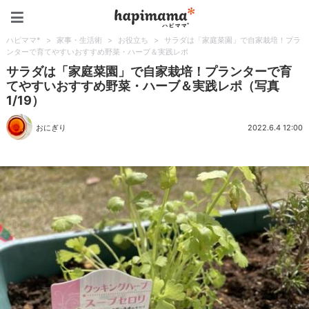
ハピママ*
ハピママ*
>
家事・生活術
>
お役立ち
>
サラダは「家庭菜園」で自家栽培！プラ
ンターで育てやすいおすすめ野菜・ハーブ＆実践レポ
サラダは「家庭菜園」で自家栽培！プランターで育
てやすいおすすめ野菜・ハーブ＆実践レポ（写真
1/19）
おにぎり
2022.6.4 12:00