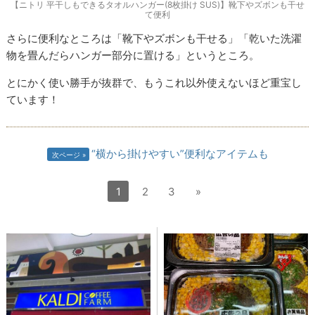
【ニトリ 平干しもできるタオルハンガー(8枚掛け SUS)】靴下やズボンも干せ
て便利
さらに便利なところは「靴下やズボンも干せる」「乾いた洗濯
物を畳んだらハンガー部分に置ける」というところ。
とにかく使い勝手が抜群で、もうこれ以外使えないほど重宝し
ています！
“横から掛けやすい”便利なアイテムも
次ページ
1
2
3
»