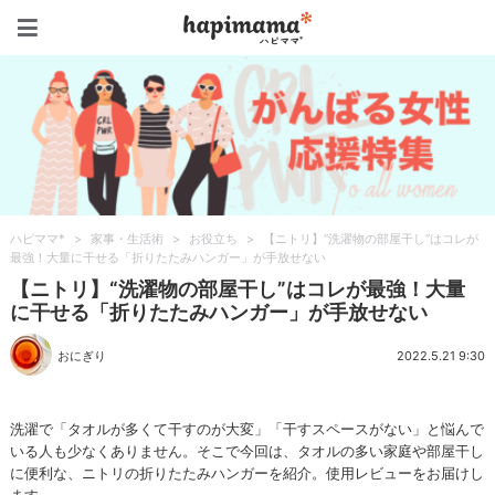
ハピママ*
ハピママ*
>
家事・生活術
>
お役立ち
>
【ニトリ】“洗濯物の部屋干し”はコレが
最強！大量に干せる「折りたたみハンガー」が手放せない
【ニトリ】“洗濯物の部屋干し”はコレが最強！大量
に干せる「折りたたみハンガー」が手放せない
おにぎり
2022.5.21 9:30
洗濯で「タオルが多くて干すのが大変」「干すスペースがない」と悩んで
いる人も少なくありません。そこで今回は、タオルの多い家庭や部屋干し
に便利な、ニトリの折りたたみハンガーを紹介。使用レビューをお届けし