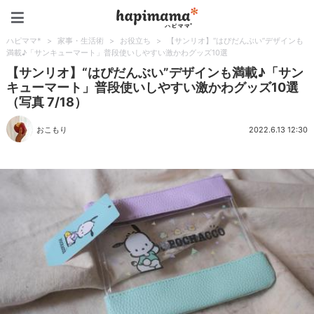
ハピママ*
ハピママ*
>
家事・生活術
>
お役立ち
>
【サンリオ】“はぴだんぶい”デザインも
満載♪「サンキューマート」普段使いしやすい激かわグッズ10選
【サンリオ】“はぴだんぶい”デザインも満載♪「サン
キューマート」普段使いしやすい激かわグッズ10選
（写真 7/18）
おこもり
2022.6.13 12:30