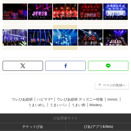
ページの先頭へ
ウレぴあ総研
|
ハピママ*
|
ウレぴあ総研 ディズニー特集
|
mimot.
|
うまいめし
|
うまいパン
|
うまい肉
|
Medery.
ぴあ関連サイト
チケットぴあ
ぴあ(アプリ&Web)