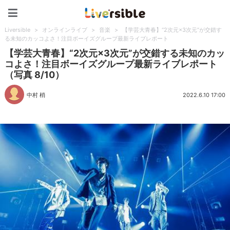
Liversible
Liversible
>
オンラインライブ
>
音楽
>
【学芸大青春】“2次元×3次元”が交錯す
る未知のカッコよさ！注目ボーイズグループ最新ライブレポート
【学芸大青春】“2次元×3次元”が交錯する未知のカッ
コよさ！注目ボーイズグループ最新ライブレポート
（写真 8/10）
中村 梢
2022.6.10 17:00