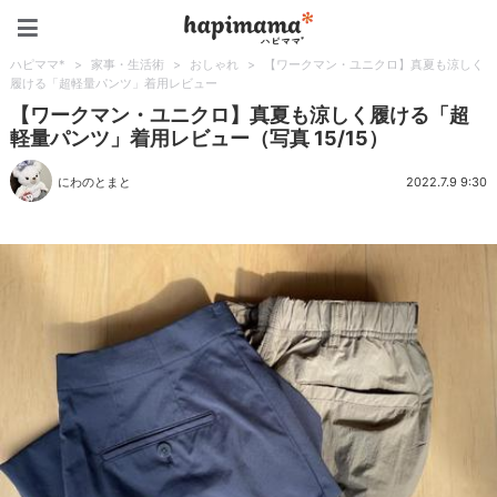
ハピママ*
ハピママ*
>
家事・生活術
>
おしゃれ
>
【ワークマン・ユニクロ】真夏も涼しく
履ける「超軽量パンツ」着用レビュー
【ワークマン・ユニクロ】真夏も涼しく履ける「超
軽量パンツ」着用レビュー（写真 15/15）
にわのとまと
2022.7.9 9:30