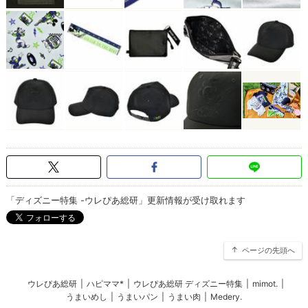
「ディズニー特集 -ウレぴあ総研」更新情報が受け取れます
ページの先頭へ
ウレぴあ総研
|
ハピママ*
|
ウレぴあ総研 ディズニー特集
|
mimot.
|
うまいめし
|
うまいパン
|
うまい肉
|
Medery.