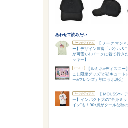
あわせて読みたい
【ワークマン×
パーク外アイテム
ー】デザイン豊富「バケハ＆T
が可愛い! パークに着て行き
ッキー】
【ルミネ×ディズニー
イベント
こし限定グッズ”が超キュート
ー&フレンズ」初コラボ決定
【MOUSSY×
パーク外アイテム
ー】インパクト大の“全身ミッ
イン”も！90s風がクールな秋