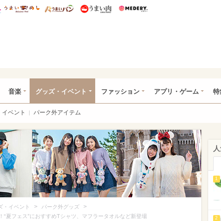
総研 ディズニー特集
mimot.
うまいめし
うまいパン
うまい肉
Medery.
ズニー特集 -ウレぴあ総研
音楽
グッズ・イベント
ファッション
アプリ・ゲーム
特
イベント
パーク外アイテム
人
1
>
>
ズ・イベント
パーク外グッズ
！“夏フェス”におすすめTシャツ、マフラータオルなど新登場
2