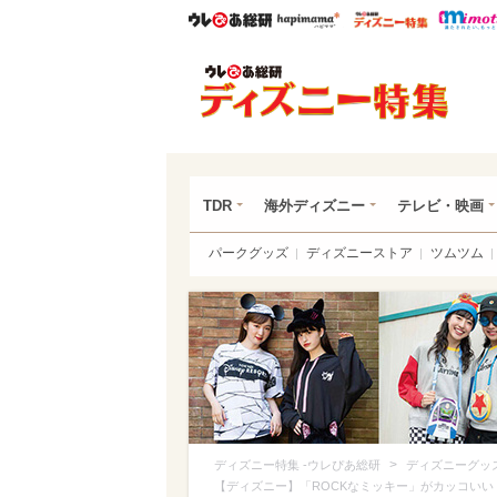
ウレぴあ総研
ハピママ*
ウレぴあ
ディ
TDR
海外ディズニー
テレビ・映画
パークグッズ
ディズニーストア
ツムツム
>
ディズニー特集 -ウレぴあ総研
ディズニーグッ
【ディズニー】「ROCKなミッキー」がカッコいい