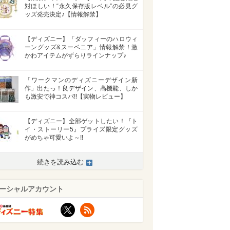
対ほしい！“永久保存版レベル”の必見グ
ッズ発売決定♪【情報解禁】
【ディズニー】「ダッフィーのハロウィ
ーングッズ&スーベニア」情報解禁！激
かわアイテムがずらりラインナップ♪
「ワークマンのディズニーデザイン新
作」出たっ！良デザイン、高機能、しか
も激安で神コスパ!!【実物レビュー】
【ディズニー】全部ゲットしたい！『ト
イ・ストーリー5』プライズ限定グッズ
がめちゃ可愛いよ～!!
続きを読み込む
ーシャルアカウント
X
RSS