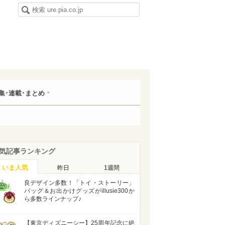
集･連載･まとめ
気記事ランキング
いま人気
昨日
1週間
良デザイン多数！「トイ・ストーリー」
バッグ＆お出かけグッズがillusie300か
ら多数ラインナップ♪
【東京ディズニーシー】25周年記念に絶