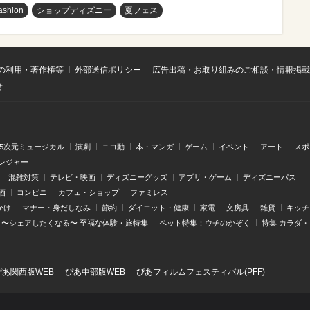
ashion
ショップディズニー
夏フェス
の利用・著作権等
外部送信ポリシー
広告出稿・お取り組みのご相談・情報掲載
せ
.5次元ミュージカル
演劇
ニコ動
本・マンガ
ゲーム
イベント
アート
スポ
レジャー
混雑対策
テレビ・映画
ディズニーグッズ
アプリ・ゲーム
ディズニーパス
酒
コンビニ
カフェ・ショップ
ファミレス
かけ
マナー・身だしなみ
節約
ダイエット・健康
家電
文房具
雑貨
キッチ
〜シェアしたくなる〜 至福な体験・旅特集
ペット特集：ウチのかぞく
特集 カラダ
ぴあ関⻄版WEB
ぴあ中部版WEB
ぴあフィルムフェスティバル(PFF)