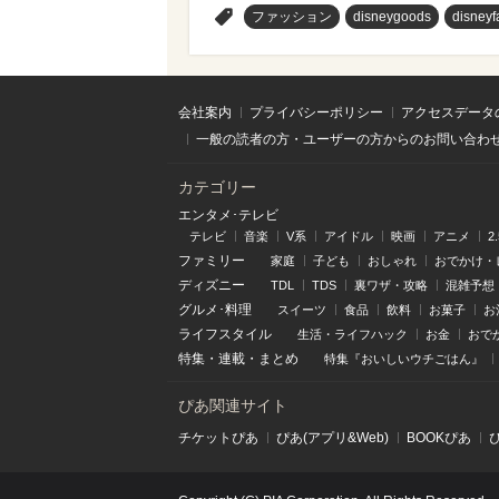
>
ファッション
disneygoods
disneyf
会社案内
プライバシーポリシー
アクセスデータ
一般の読者の方・ユーザーの方からのお問い合わ
カテゴリー
エンタメ･テレビ
テレビ
音楽
V系
アイドル
映画
アニメ
2
ファミリー
家庭
子ども
おしゃれ
おでかけ・
ディズニー
TDL
TDS
裏ワザ・攻略
混雑予想
グルメ･料理
スイーツ
食品
飲料
お菓子
お
ライフスタイル
生活・ライフハック
お金
おで
特集
・
連載
・
まとめ
特集『おいしいウチごはん』
ぴあ関連サイト
チケットぴあ
ぴあ(アプリ&Web)
BOOKぴあ