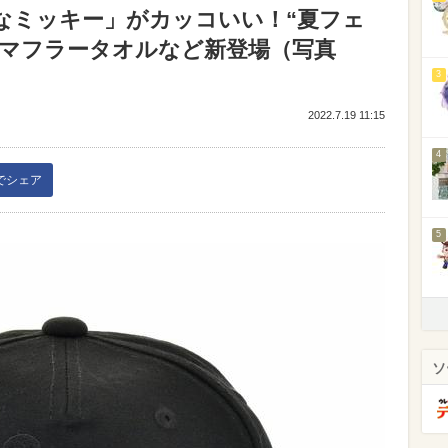
Kなミッキー」がカッコいい！“夏フェ
、マフラータオルなど新登場（写真
3
2022.7.19 11:15
4
kでシェア
5
ソ