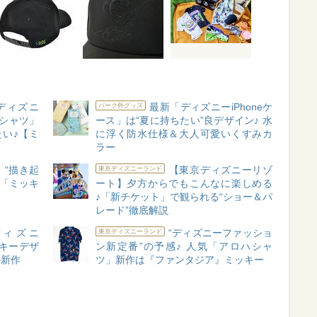
ディズニ
最新「ディズニーiPhoneケ
パーク外グッズ
シャツ」
ース」は“夏に持ちたい”良デザイン♪ 水
たい♪【ミ
に浮く防水仕様＆大人可愛いくすみカ
ラー
】“描き起
【東京ディズニーリゾ
東京ディズニーランド
♪「ミッキ
ート】夕方からでもこんなに楽しめる
♪「新チケット」で観られる“ショー＆パ
レード”徹底解説
ディズニ
“ディズニーファッショ
東京ディズニーランド
キーデザ
ン新定番”の予感♪ 人気「アロハシャ
の新作
ツ」新作は『ファンタジア』ミッキー