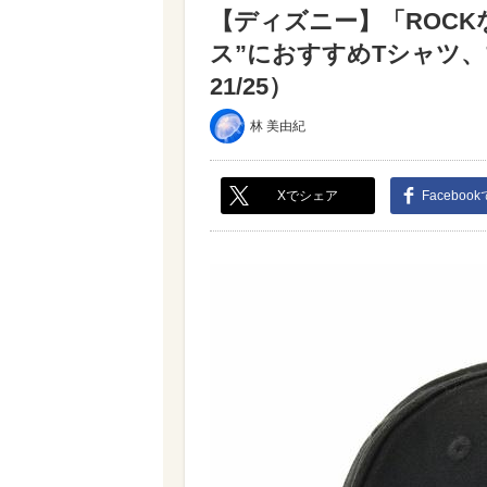
【ディズニー】「ROC
ス”におすすめTシャツ
21/25）
林 美由紀
Xでシェア
Faceboo