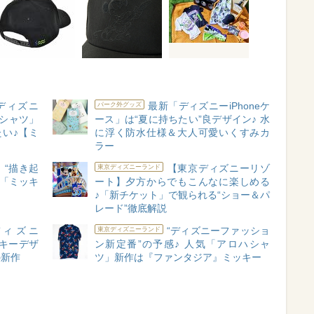
ディズニ
最新「ディズニーiPhoneケ
パーク外グッズ
シャツ」
ース」は“夏に持ちたい”良デザイン♪ 水
たい♪【ミ
に浮く防水仕様＆大人可愛いくすみカ
ラー
】“描き起
【東京ディズニーリゾ
東京ディズニーランド
♪「ミッキ
ート】夕方からでもこんなに楽しめる
♪「新チケット」で観られる“ショー＆パ
レード”徹底解説
ディズニ
“ディズニーファッショ
東京ディズニーランド
キーデザ
ン新定番”の予感♪ 人気「アロハシャ
の新作
ツ」新作は『ファンタジア』ミッキー