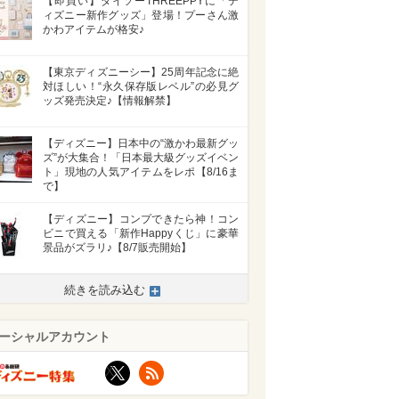
【即買い】ダイソーTHREEPPYに「デ
ィズニー新作グッズ」登場！プーさん激
かわアイテムが格安♪
【東京ディズニーシー】25周年記念に絶
対ほしい！“永久保存版レベル”の必見グ
ッズ発売決定♪【情報解禁】
【ディズニー】日本中の“激かわ最新グッ
ズ”が大集合！「日本最大級グッズイベン
ト」現地の人気アイテムをレポ【8/16ま
で】
【ディズニー】コンプできたら神！コン
ビニで買える「新作Happyくじ」に豪華
景品がズラリ♪【8/7販売開始】
続きを読み込む
ーシャルアカウント
X
RSS