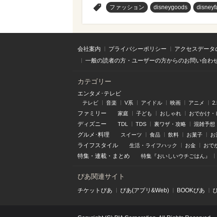
>
ファッション
disneygoods
disneyf
会社案内
プライバシーポリシー
アクセスデータ
一般の読者の方・ユーザーの方からのお問い合わ
カテゴリー
エンタメ･テレビ
テレビ
音楽
V系
アイドル
映画
アニメ
2
ファミリー
家庭
子ども
おしゃれ
おでかけ・
ディズニー
TDL
TDS
裏ワザ・攻略
混雑予想
グルメ･料理
スイーツ
食品
飲料
お菓子
お
ライフスタイル
生活・ライフハック
お金
おで
特集
・
連載
・
まとめ
特集『おいしいウチごはん』
ぴあ関連サイト
チケットぴあ
ぴあ(アプリ&Web)
BOOKぴあ