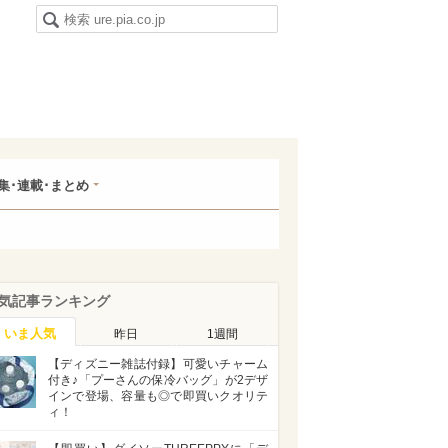
集･連載･まとめ
気記事ランキング
いま人気
昨日
1週間
【ディズニー雑誌付録】可愛いチャーム
付き♪「プーさんの保冷バッグ」が2デザ
インで登場、容量も◎で即買いクオリテ
ィ！