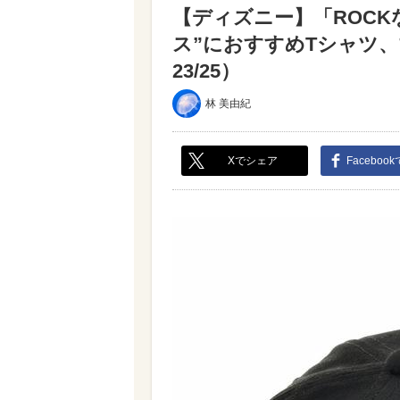
【ディズニー】「ROC
ス”におすすめTシャツ
23/25）
林 美由紀
Xでシェア
Faceboo