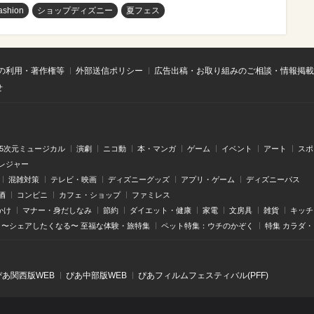
ashion
ショップディズニー
夏フェス
の利用・著作権等
外部送信ポリシー
広告出稿・お取り組みのご相談・情報掲載
せ
.5次元ミュージカル
演劇
ニコ動
本・マンガ
ゲーム
イベント
アート
スポ
レジャー
混雑対策
テレビ・映画
ディズニーグッズ
アプリ・ゲーム
ディズニーパス
酒
コンビニ
カフェ・ショップ
ファミレス
かけ
マナー・身だしなみ
節約
ダイエット・健康
家電
文房具
雑貨
キッチ
〜シェアしたくなる〜 至福な体験・旅特集
ペット特集：ウチのかぞく
特集 カラダ
ぴあ関⻄版WEB
ぴあ中部版WEB
ぴあフィルムフェスティバル(PFF)