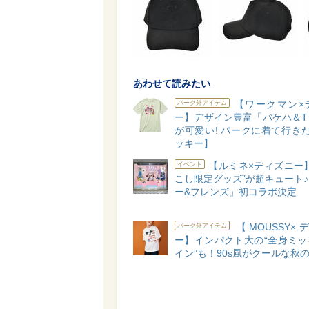
あわせて読みたい
【ワークマン×
パーク外アイテム
ー】デザイン豊富「バケハ＆T
が可愛い! パークに着て行き
ッキー】
【ルミネ×ディズニー
イベント
こし限定グッズ”が超キュート
ー&フレンズ」初コラボ決定
【MOUSSY×
パーク外アイテム
ー】インパクト大の“全身ミッ
イン”も！90s風がクールな秋