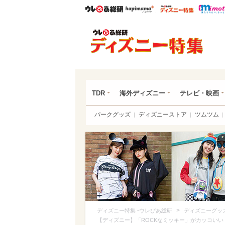
ウレぴあ総研
ハピママ*
ウレぴあ
ディ
TDR
海外ディズニー
テレビ・映画
パークグッズ
ディズニーストア
ツムツム
>
ディズニー特集 -ウレぴあ総研
ディズニーグッ
【ディズニー】「ROCKなミッキー」がカッコいい