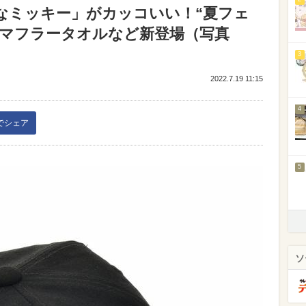
Kなミッキー」がカッコいい！“夏フェ
、マフラータオルなど新登場（写真
3
2022.7.19 11:15
4
kでシェア
5
ソ