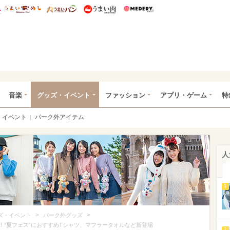
総研 ディズニー特集
mimot.
うまいめし
うまいパン
うまい肉
Medery.
ズニー特集 -ウレぴあ総研
音楽
グッズ・イベント
ファッション
アプリ・ゲーム
特
イベント
パーク外アイテム
人
1
>
>
ズ・イベント
パーク外グッズ
！“夏フェス”におすすめTシャツ、マフラータオルなど新登場
2