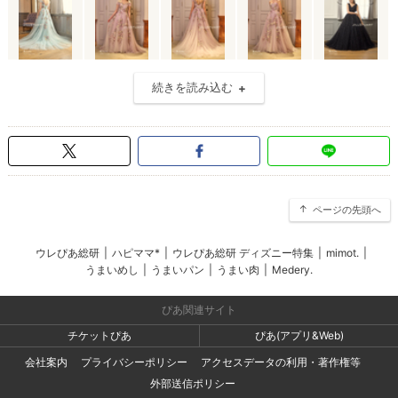
続きを読み込む
ページの先頭へ
ウレぴあ総研
|
ハピママ*
|
ウレぴあ総研 ディズニー特集
|
mimot.
|
うまいめし
|
うまいパン
|
うまい肉
|
Medery.
ぴあ関連サイト
チケットぴあ
ぴあ(アプリ&Web)
会社案内
プライバシーポリシー
アクセスデータの利用・著作権等
外部送信ポリシー