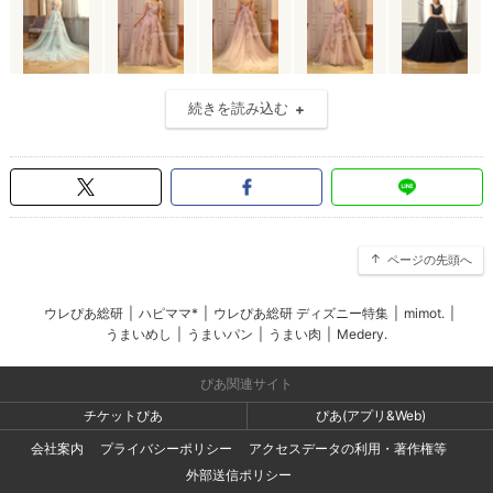
続きを読み込む
ページの先頭へ
ウレぴあ総研
|
ハピママ*
|
ウレぴあ総研 ディズニー特集
|
mimot.
|
うまいめし
|
うまいパン
|
うまい肉
|
Medery.
ぴあ関連サイト
チケットぴあ
ぴあ(アプリ&Web)
会社案内
プライバシーポリシー
アクセスデータの利用・著作権等
外部送信ポリシー