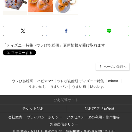
「ディズニー特集 -ウレぴあ総研」更新情報が受け取れます
ページの先頭へ
ウレぴあ総研
|
ハピママ*
|
ウレぴあ総研 ディズニー特集
|
mimot.
|
うまいめし
|
うまいパン
|
うまい肉
|
Medery.
ぴあ関連サイト
チケットぴあ
ぴあ(アプリ&Web)
会社案内
プライバシーポリシー
アクセスデータの利用・著作権等
外部送信ポリシー
広告出稿・お取り組みのご相談・情報掲載・その他お問い合わせ