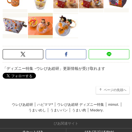
「ディズニー特集 -ウレぴあ総研」更新情報が受け取れます
ページの先頭へ
ウレぴあ総研
|
ハピママ*
|
ウレぴあ総研 ディズニー特集
|
mimot.
|
うまいめし
|
うまいパン
|
うまい肉
|
Medery.
ぴあ関連サイト
チケットぴあ
ぴあ(アプリ&Web)