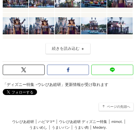
続きを読み込む
「ディズニー特集 -ウレぴあ総研」更新情報が受け取れます
ページの先頭へ
ウレぴあ総研
|
ハピママ*
|
ウレぴあ総研 ディズニー特集
|
mimot.
|
うまいめし
|
うまいパン
|
うまい肉
|
Medery.