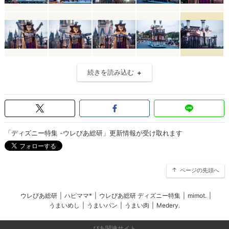
続きを読み込む
「ディズニー特集 -ウレぴあ総研」更新情報が受け取れます
ページの先頭へ
ウレぴあ総研
|
ハピママ*
|
ウレぴあ総研 ディズニー特集
|
mimot.
|
うまいめし
|
うまいパン
|
うまい肉
|
Medery.
ぴあ関連サイト