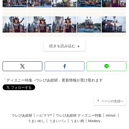
続きを読み込む
「ディズニー特集 -ウレぴあ総研」更新情報が受け取れます
ページの先頭へ
ウレぴあ総研
|
ハピママ*
|
ウレぴあ総研 ディズニー特集
|
mimot.
|
うまいめし
|
うまいパン
|
うまい肉
|
Medery.