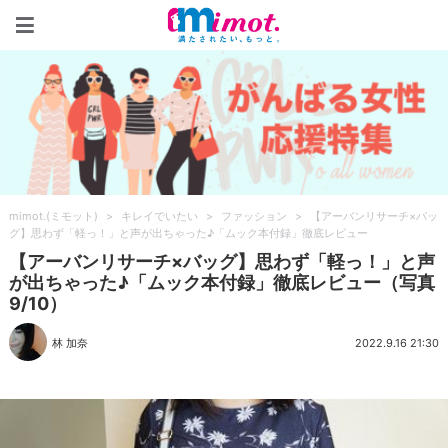
mimot.(ミモット)
mimot.(ミモット)
>
キレイでいたい
>
ファッション
>
【アーバンリサーチ×バッ
グ】思わず「軽っ！」と声が出ちゃった♪「ムック本付録」徹底レビュー
【アーバンリサーチ×バッグ】思わず「軽っ！」と声
が出ちゃった♪「ムック本付録」徹底レビュー（写真
9/10）
林 加奈
2022.9.16 21:30