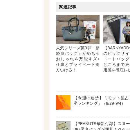
関連記事
人気シリーズ第3弾「超
【BARNYAR
軽量バッグ」がめちゃ
のビッグサイ
おしゃれ＆万能すぎ♪
トートバッグ
仕事とプライベート両
ところまで完
方いける！
用感を徹底レ
【今週の運勢】ミモット星占
座ランキング」（8/29-9/4）
【PEANUTS最新付録】スヌ
BIG保冷バッグが便利！2Lペ