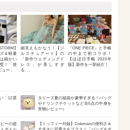
DSTORM】
細見えもかなう！【ジ
『ONE PIECE』と手帳
ズ＆軽量
ルスチュアート】の
の中まで初コラボ！
は細かい
「新作ウェディングド
【ほぼ日手帳 2023年
璧！「使
レス」が美しすぎ
版】新作を一挙紹介！
ビュー」
る…。
い「12星
タリーズ夏の福袋が豪華すぎる！バッグ
やドリンクチケットなど全5点の中身を
実物レビュー♪
ーピーの超
【ミッフィー付録】Colemanの便利さ＆
ットボトル
丈夫さに可愛さをプラス！「バッグ＆ポ