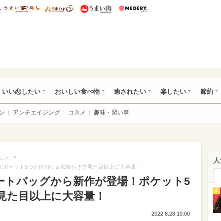
総研 ディズニー特集
mimot.
うまいめし
うまいパン
うまい肉
Medery.
ot.(ミモット)
いい恋したい
おいしい食べ物
癒されたい
楽したい
節約
ン
アンチエイジング
コスメ
趣味・習い事
>
ョン
人
場！ポケット5つと仕切り＆底板付きで見た目以上に大容量！
トートバッグから新作が登場！ポケット5
1
見た目以上に大容量！
2022.8.28 10:00