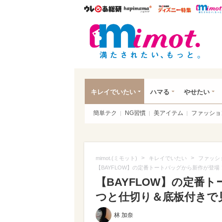
ウレぴあ総研
ハピママ*
ウレぴあ
mim
キレイでいたい
ハマる
やせたい
簡単テク
NG習慣
美アイテム
ファッショ
>
>
mimot.(ミモット)
キレイでいたい
ファッシ
【BAYFLOW】の定番トートバッグから新作が登
【BAYFLOW】の定番
つと仕切り＆底板付きで
林 加奈