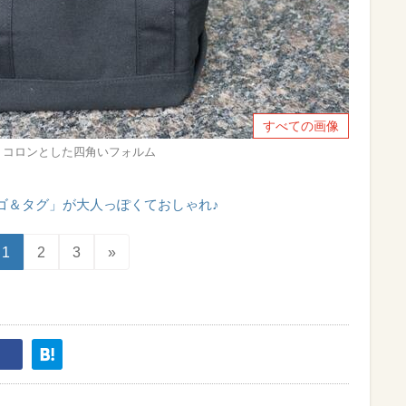
すべての画像
グ】コロンとした四角いフォルム
ゴ＆タグ」が大人っぽくておしゃれ♪
1
2
3
»