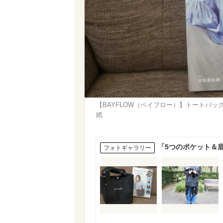
【BAYFLOW（ベイフロー）】トートバッグ 収
紙
「5つのポケット＆底
フォトギャラリー