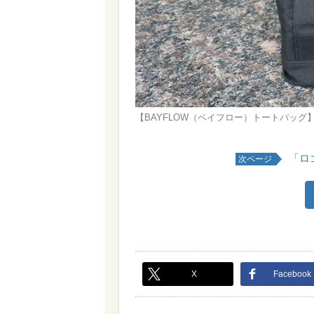
【BAYFLOW（ベイフロー）トートバッ
「ロ
次ページ
X
Facebook