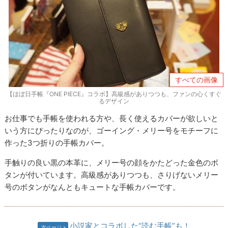
すべての画像
【ほぼ日手帳『ONE PIECE』コラボ】高級感がありつつも、ファンの心くすぐ
るデザイン
お仕事でも手帳を使われる方や、長く使えるカバーが欲しいと
いう方にぴったりなのが、ゴーイング・メリー号をモチーフに
作った3つ折りの手帳カバー。
手触りの良い黒の本革に、メリー号の顔をかたどった金色のボ
タンが付いています。高級感がありつつも、さりげないメリー
号のボタンがなんともキュートな手帳カバーです。
小説家とコラボした“読む手帳”も！
次ページ