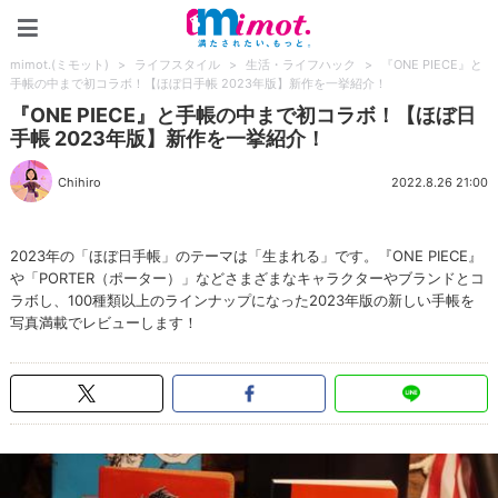
mimot.(ミモット)
mimot.(ミモット)
>
ライフスタイル
>
生活・ライフハック
>
『ONE PIECE』と
手帳の中まで初コラボ！【ほぼ日手帳 2023年版】新作を一挙紹介！
『ONE PIECE』と手帳の中まで初コラボ！【ほぼ日
手帳 2023年版】新作を一挙紹介！
Chihiro
2022.8.26 21:00
2023年の「ほぼ日手帳」のテーマは「生まれる」です。『ONE PIECE』
や「PORTER（ポーター）」などさまざまなキャラクターやブランドとコ
ラボし、100種類以上のラインナップになった2023年版の新しい手帳を
写真満載でレビューします！