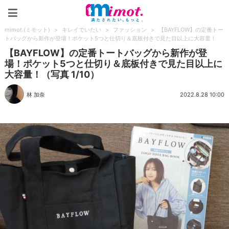
mimot.(ミモット)
mimot.(ミモット)
>
キレイでいたい
>
ファッション
>
【BAYFLOW】の定番トー
トバッグから新作が登場！ポケット5つと仕切り＆底板付きで見た目以上に大容量！
【BAYFLOW】の定番トートバッグから新作が登
場！ポケット5つと仕切り＆底板付きで見た目以上に
大容量！（写真 1/10）
林 加奈
2022.8.28 10:00