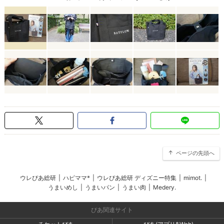
ページの先頭へ
ウレぴあ総研
|
ハピママ*
|
ウレぴあ総研 ディズニー特集
|
mimot.
|
うまいめし
|
うまいパン
|
うまい肉
|
Medery.
ぴあ関連サイト