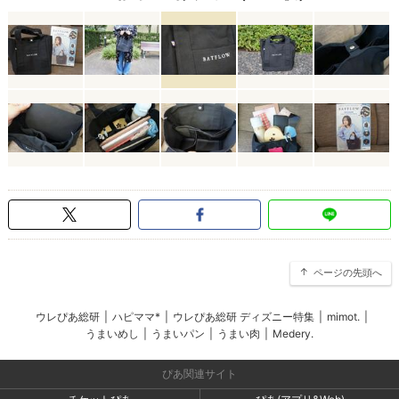
ページの先頭へ
ウレぴあ総研
|
ハピママ*
|
ウレぴあ総研 ディズニー特集
|
mimot.
|
うまいめし
|
うまいパン
|
うまい肉
|
Medery.
ぴあ関連サイト