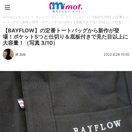
mimot.(ミモット)
mimot.(ミモット)
>
キレイでいたい
>
ファッション
>
【BAYFLOW】の定番トー
トバッグから新作が登場！ポケット5つと仕切り＆底板付きで見た目以上に大容量！
【BAYFLOW】の定番トートバッグから新作が登
場！ポケット5つと仕切り＆底板付きで見た目以上に
大容量！（写真 3/10）
林 加奈
2022.8.28 10:00