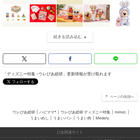
続きを読み込む
「ディズニー特集 -ウレぴあ総研」更新情報が受け取れます
ページの先頭へ
ウレぴあ総研
|
ハピママ*
|
ウレぴあ総研 ディズニー特集
|
mimot.
|
うまいめし
|
うまいパン
|
うまい肉
|
Medery.
ぴあ関連サイト