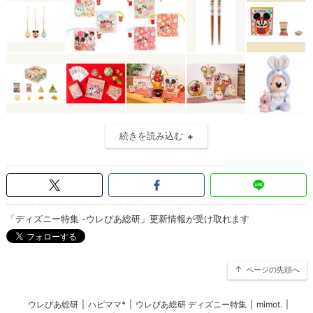
続きを読み込む
「ディズニー特集 -ウレぴあ総研」更新情報が受け取れます
ページの先頭へ
ウレぴあ総研
|
ハピママ*
|
ウレぴあ総研 ディズニー特集
|
mimot.
|