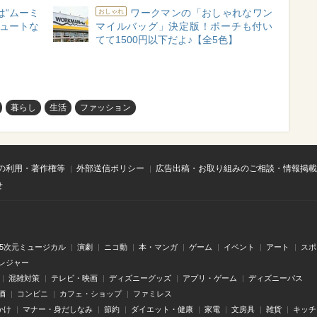
録は“ムーミ
ワークマンの「おしゃれなワン
おしゃれ
キュートな
マイルバッグ」決定版！ポーチも付い
てて1500円以下だよ♪【全5色】
暮らし
生活
ファッション
の利用・著作権等
外部送信ポリシー
広告出稿・お取り組みのご相談・情報掲載
せ
.5次元ミュージカル
演劇
ニコ動
本・マンガ
ゲーム
イベント
アート
スポ
レジャー
混雑対策
テレビ・映画
ディズニーグッズ
アプリ・ゲーム
ディズニーパス
酒
コンビニ
カフェ・ショップ
ファミレス
かけ
マナー・身だしなみ
節約
ダイエット・健康
家電
文房具
雑貨
キッチ