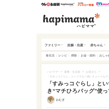
ウレぴあ総研
ハピママ*
ウレぴあ
ハピ
ファミリー
妊娠・出産
赤ちゃん
食生活
レシピ
掃除
お金・節約
おしゃ
>
>
>
ハピママ*
家事・生活術
お役立ち
「すみっコぐらし」といつでも一緒♪ キュートなマ
「すみっコぐらし」とい
き“マチひろバッグ”使って
おむぎ