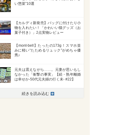
い惣菜”10選
【カルディ新発売】バッグに付けたり小
物を入れたい！「かわいい猫グッズ（お
菓子付き）」2点実物レビュー
【mont-bell】たったの173g！スマホ並
みに軽い“たためるリュック”がめちゃ優
秀♪
元夫は震えながら……。元妻が思いもし
なかった「衝撃の事実」【続・熟年離婚
は幸せか-50代元夫婦の行く末- #22】
続きを読み込む
>