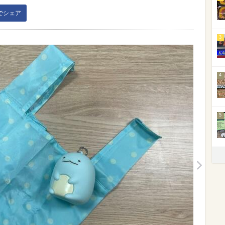
kでシェア
3
4
5