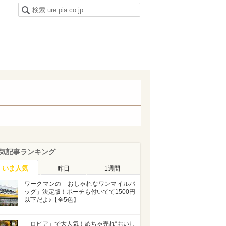
気記事ランキング
いま人気
昨日
1週間
ワークマンの「おしゃれなワンマイルバ
ッグ」決定版！ポーチも付いてて1500円
以下だよ♪【全5色】
「ロピア」で大人気！めちゃ売れ“おいし