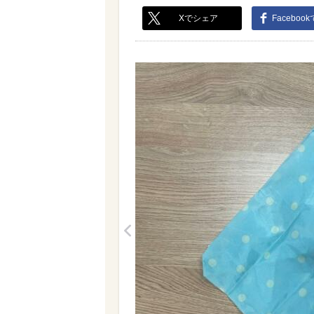
Xでシェア
Faceboo
<