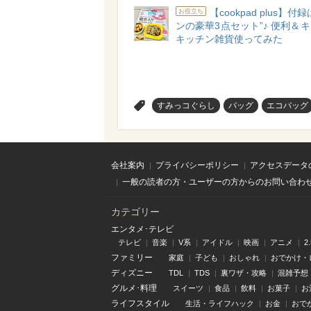
【cookpad plus】付
お役立ち
ンの豪華3点セット”♪ 便利＆
キッチン雑貨使ってみた
>
すみっコぐらし
バッグ
エコバッグ
会社案内
プライバシーポリシー
アクセスデータ
一般の読者の方・ユーザーの方からのお問い合わ
カテゴリー
エンタメ･テレビ
テレビ
音楽
V系
アイドル
映画
アニメ
2
ファミリー
家庭
子ども
おしゃれ
おでかけ・
ディズニー
TDL
TDS
裏ワザ・攻略
混雑予想
グルメ･料理
スイーツ
食品
飲料
お菓子
お
ライフスタイル
生活・ライフハック
お金
おで