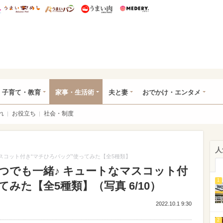
総研 ディズニー特集
mimot.
うまいめし
うまいパン
うまい肉
Medery.
ママ*
子育て・教育
家事・生活術
夫と妻
おでかけ・エンタメ
れ
お役立ち
社会・制度
人
スコット付き“マチひろバッグ”使ってみた【全5種類】
つでも一緒♪ キュートなマスコット付
1
みた【全5種類】（写真 6/10）
2022.10.1 9:30
2