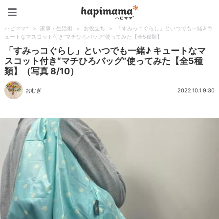
ハピママ*
ハピママ*
>
家事・生活術
>
お役立ち
>
「すみっコぐらし」といつでも一緒♪ キ
ュートなマスコット付き“マチひろバッグ”使ってみた【全5種類】
「すみっコぐらし」といつでも一緒♪ キュートなマ
スコット付き“マチひろバッグ”使ってみた【全5種
類】（写真 8/10）
おむぎ
2022.10.1 9:30