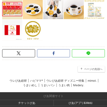
ページの先頭へ
ウレぴあ総研
|
ハピママ*
|
ウレぴあ総研 ディズニー特集
|
mimot.
|
うまいめし
|
うまいパン
|
うまい肉
|
Medery.
ぴあ関連サイト
チケットぴあ
ぴあ(アプリ&Web)