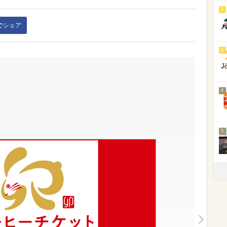
2
kでシェア
3
4
5