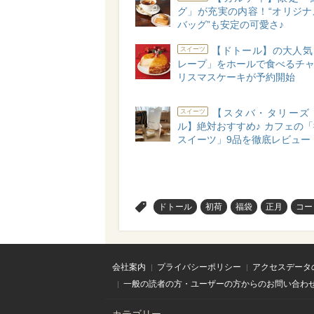
グ」が充実の内容！“オリジナ
バッグ”も安定の可愛さ♪
【ドトール】の大人気
スイーツ
レープ」をホールで食べるチャン
リスマスケーキが予約開始
【スタバ・タリーズ
スイーツ
ル】絶対おすすめ♪ カフェの
スイーツ」9品を徹底レビュー
>
ドトール
初荷
福袋
正月
コー
会社案内
プライバシーポリシー
アクセスデータ
一般の読者の方・ユーザーの方からのお問い合わ