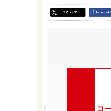
Xでシェア
Faceboo
<