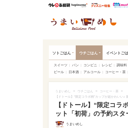
ウレぴあ総研
ハピママ*
ウレぴあ
うま
ソトごはん
ウチごはん
イベントご
スイーツ
パン
コンビニ
レシピ
調味料
ビール
日本酒
アルコール
コーヒー・茶
>
>
>
うまいめし
ウチごはん
コーヒー・茶
【ドトール】“限定コラボ柄”カップが超かわいい♪
【ドトール】“限定コラボ
ット「初荷」の予約スター
うまいめし