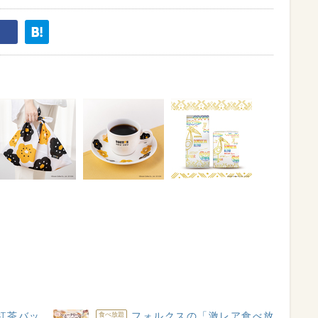
紅茶バッ
フォルクスの「激レア食べ放
食べ放題