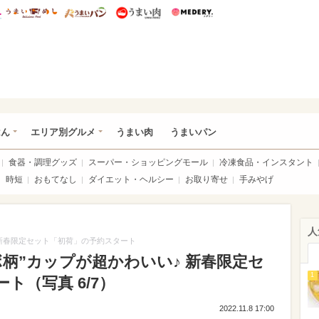
総研 ディズニー特集
mimot.
うまいめし
うまいパン
うまい肉
Medery.
いめし
はん
エリア別グルメ
うまい肉
うまいパン
食器・調理グッズ
スーパー・ショッピングモール
冷凍食品・インスタント
時短
おもてなし
ダイエット・ヘルシー
お取り寄せ
手みやげ
人
 新春限定セット「初荷」の予約スタート
柄”カップが超かわいい♪ 新春限定セ
1
ト（写真 6/7）
2022.11.8 17:00