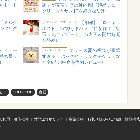
ルトート
題」が充実すぎの神内容!! “絶品シュー
クリーム＆サンド”を好きなだけ
「ミルク
【朗報】「ロイヤル
ファミレス・大手チェーン
ス!! ク
ホスト」の“激うまパフェ”に新作！「紅
玉りんごデザート」の内容＆開始時期
が発表♪
・ドトー
タリーズ夏の福袋が豪華
カフェ・ショップ
「持ち帰り
すぎる！バッグやドリンクチケットな
！
ど全5点の中身を実物レビュー♪
ヒー
SOU・SOU
食器
の利用・著作権等
外部送信ポリシー
広告出稿・お取り組みのご相談・情報掲載
せ