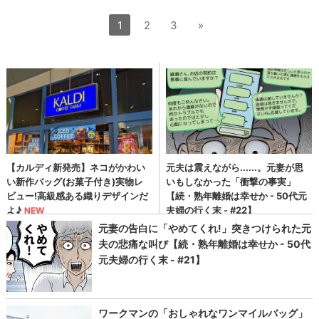
1
2
3
»