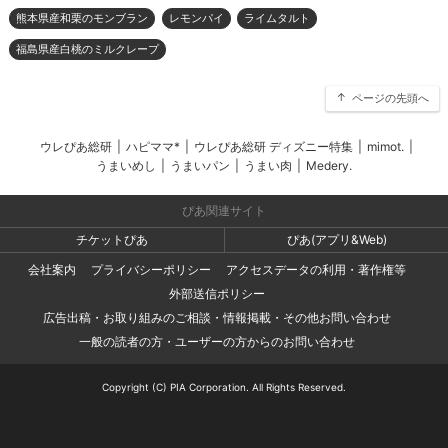
熊本県産和栗のモンブラン
レモンパイ
ライムタルト
福島県産白桃のミルクレープ
ページの先頭へ
ウレぴあ総研
|
ハピママ*
|
ウレぴあ総研 ディズニー特集
|
mimot.
|
うまいめし
|
うまいパン
|
うまい肉
|
Medery.
ぴあ関連サイト
チケットぴあ
ぴあ(アプリ&Web)
会社案内
プライバシーポリシー
アクセスデータの利用・著作権等
外部送信ポリシー
広告出稿・お取り組みのご相談・情報掲載・その他お問い合わせ
一般の読者の方・ユーザーの方からのお問い合わせ
Copyright (C) PIA Corporation. All Rights Reserved.