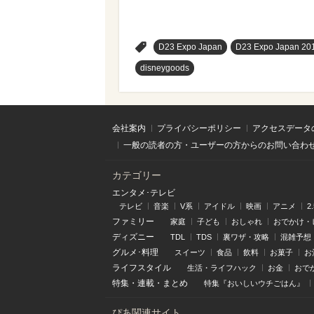
>
D23 Expo Japan
D23 Expo Japan 20
disneygoods
会社案内
プライバシーポリシー
アクセスデータ
一般の読者の方・ユーザーの方からのお問い合わ
カテゴリー
エンタメ･テレビ
テレビ
音楽
V系
アイドル
映画
アニメ
2
ファミリー
家庭
子ども
おしゃれ
おでかけ・
ディズニー
TDL
TDS
裏ワザ・攻略
混雑予想
グルメ･料理
スイーツ
食品
飲料
お菓子
お
ライフスタイル
生活・ライフハック
お金
おで
特集
・
連載
・
まとめ
特集『おいしいウチごはん』
ぴあ関連サイト