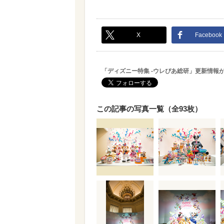
X
Facebook
「ディズニー特集 -ウレぴあ総研」更新情報
この記事の写真一覧（全93枚）