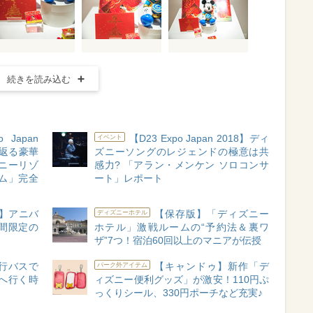
続きを読み込む
 Japan
【D23 Expo Japan 2018】ディ
イベント
り返る豪華
ズニーソングのレジェンドの極意は共
ニーリゾ
感力? 「アラン・メンケン ソロコンサ
ム」完全
ート」レポート
年】アニバ
【保存版】「ディズニー
ディズニーホテル
日間限定の
ホテル」激戦ルームの“予約法＆裏ワ
ザ”7つ！宿泊60回以上のマニアが伝授
行バスで
【キャンドゥ】新作「デ
パーク外アイテム
へ行く時
ィズニー便利グッズ」が激安！110円ぷ
め
っくりシール、330円ポーチなど充実♪