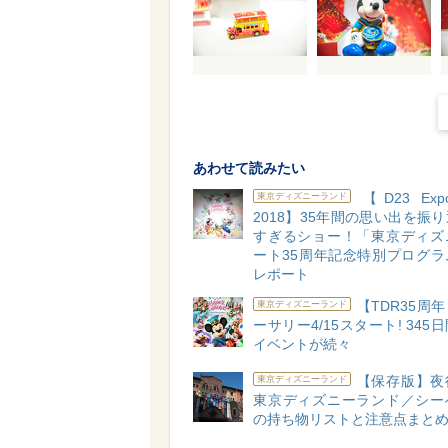
あわせて読みたい
【D23 Expo
東京ディズニーランド
2018】35年間の思い出を振
すぎるショー！「東京ディズ
ート35周年記念特別プログラ
レポート
【TDR35周
東京ディズニーランド
ーサリー4/15スタート! 345
イベントが続々
【保存版】夜
東京ディズニーランド
東京ディズニーランド／シー
の持ち物リストと注意点まと