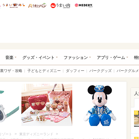
総研 ディズニー特集
mimot.
うまいめし
うまいパン
うまい肉
Medery.
ズニー特集 -ウレぴあ総研
音楽
グッズ・イベント
ファッション
アプリ・ゲーム
特
裏ワザ・攻略
子どもとディズニー
ダッフィー
パークグッズ
パークグルメ
人
1
>
>
リゾート
東京ディズニーランド
2