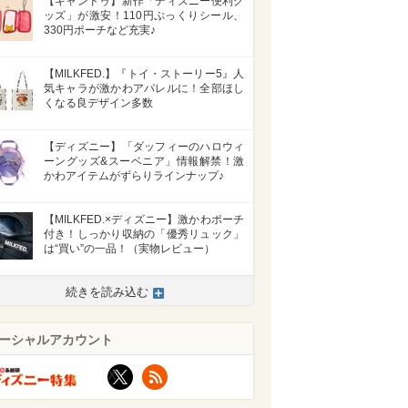
【キャンドゥ】新作「ディズニー便利グ
ッズ」が激安！110円ぷっくりシール、
330円ポーチなど充実♪
【MILKFED.】『トイ・ストーリー5』人
気キャラが激かわアパレルに！全部ほし
くなる良デザイン多数
【ディズニー】「ダッフィーのハロウィ
ーングッズ&スーベニア」情報解禁！激
かわアイテムがずらりラインナップ♪
【MILKFED.×ディズニー】激かわポーチ
付き！しっかり収納の「優秀リュック」
は“買い”の一品！（実物レビュー）
続きを読み込む
ーシャルアカウント
X
RSS