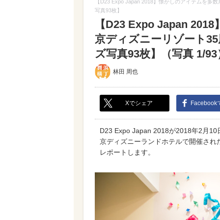
【D23 Expo Japan 2018】懐かしのアイ
写真93枚】
【D23 Expo Japan
京ディズニーリゾート35
ズ写真93枚】（写真 1/93
林田 周也
Xでシェア
Faceboo
D23 Expo Japan 2018が20
京ディズニーランドホテルで開催され
レポートします。