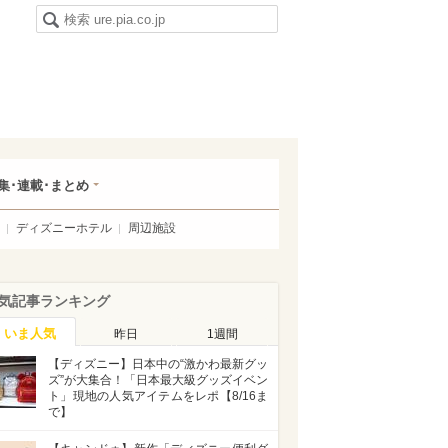
集･連載･まとめ
ディズニーホテル
周辺施設
気記事ランキング
いま人気
昨日
1週間
【ディズニー】日本中の“激かわ最新グッ
ズ”が大集合！「日本最大級グッズイベン
ト」現地の人気アイテムをレポ【8/16ま
で】