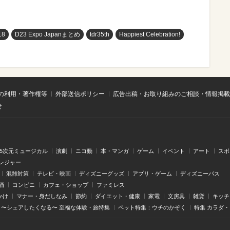
18
D23 Expo Japanまとめ
tdr35th
Happiest Celebration!
の利用・著作権等
外部送信ポリシー
広告出稿・お取り組みのご相談・情報掲載
せ
.5次元ミュージカル
演劇
ニコ動
本・マンガ
ゲーム
イベント
アート
スポ
レジャー
混雑対策
テレビ・映画
ディズニーグッズ
アプリ・ゲーム
ディズニーパス
酒
コンビニ
カフェ・ショップ
ファミレス
かけ
マナー・身だしなみ
節約
ダイエット・健康
家電
文房具
雑貨
キッチ
〜シェアしたくなる〜 至福な体験・旅特集
ペット特集：ウチのかぞく
特集 カラダ