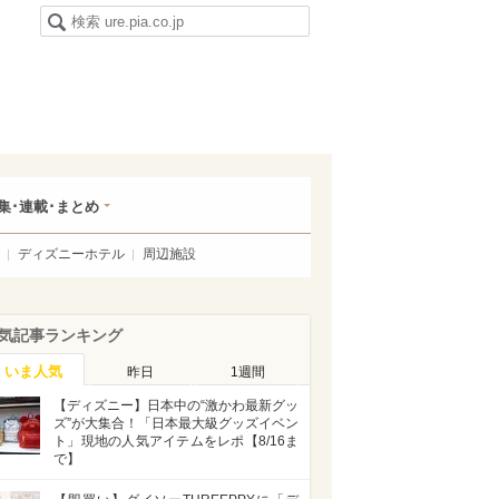
集･連載･まとめ
ディズニーホテル
周辺施設
気記事ランキング
いま人気
昨日
1週間
【ディズニー】日本中の“激かわ最新グッ
ズ”が大集合！「日本最大級グッズイベン
ト」現地の人気アイテムをレポ【8/16ま
で】