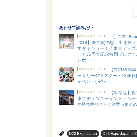
あわせて読みたい
【D23 Expo
東京ディズニーランド
2018】35年間の思い出を振
すぎるショー！「東京ディズ
ート35周年記念特別プログラ
レポート
【TDR35周
東京ディズニーランド
ーサリー4/15スタート! 345
イベントが続々
【保存版】夜
東京ディズニーランド
東京ディズニーランド／シー
の持ち物リストと注意点まと
>
D23 Expo Japan
D23 Expo Japan 20