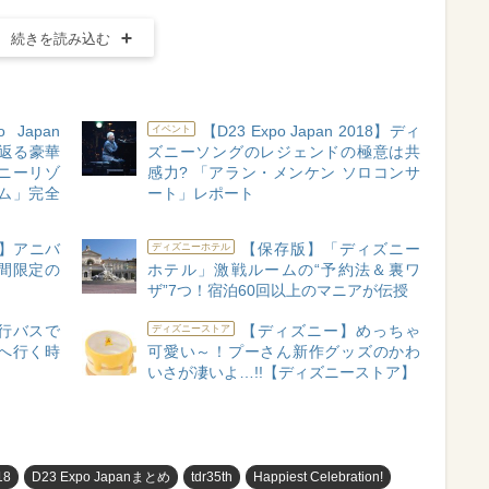
続きを読み込む
 Japan
【D23 Expo Japan 2018】ディ
イベント
り返る豪華
ズニーソングのレジェンドの極意は共
ニーリゾ
感力? 「アラン・メンケン ソロコンサ
ム」完全
ート」レポート
年】アニバ
【保存版】「ディズニー
ディズニーホテル
日間限定の
ホテル」激戦ルームの“予約法＆裏ワ
ザ”7つ！宿泊60回以上のマニアが伝授
行バスで
【ディズニー】めっちゃ
ディズニーストア
へ行く時
可愛い～！プーさん新作グッズのかわ
め
いさが凄いよ…!!【ディズニーストア】
18
D23 Expo Japanまとめ
tdr35th
Happiest Celebration!