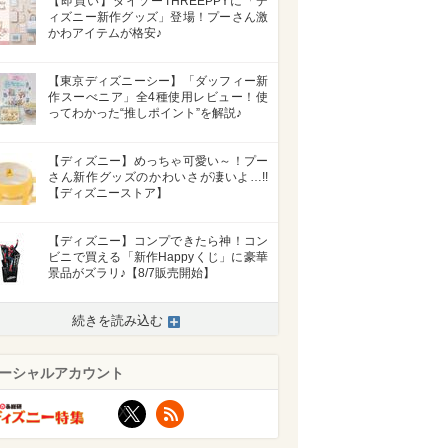
【即買い】ダイソーTHREEPPYに「デ
ィズニー新作グッズ」登場！プーさん激
かわアイテムが格安♪
【東京ディズニーシー】「ダッフィー新
作スーべニア」全4種使用レビュー！使
ってわかった“推しポイント”を解説♪
【ディズニー】めっちゃ可愛い～！プー
さん新作グッズのかわいさが凄いよ…!!
【ディズニーストア】
【ディズニー】コンプできたら神！コン
ビニで買える「新作Happyくじ」に豪華
景品がズラリ♪【8/7販売開始】
続きを読み込む
ーシャルアカウント
X
RSS