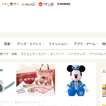
総研 ディズニー特集
mimot.
うまいめし
うまいパン
うまい肉
Medery.
ズニー特集 -ウレぴあ総研
音楽
グッズ・イベント
ファッション
アプリ・ゲーム
特
裏ワザ・攻略
子どもとディズニー
ダッフィー
パークグッズ
パークグルメ
人
1
>
>
リゾート
東京ディズニーランド
2