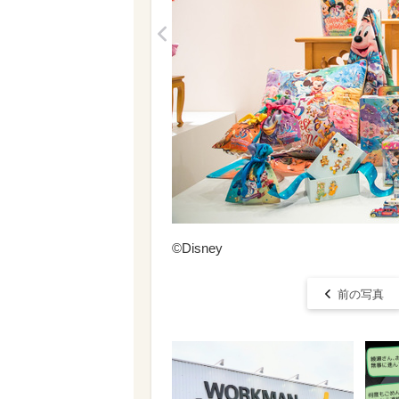
<
©Disney
前の写真