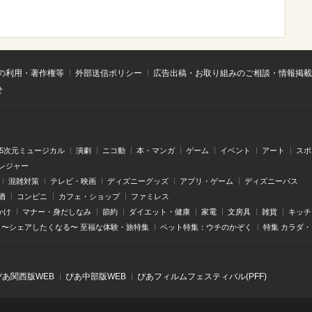
の利用・著作権等
外部送信ポリシー
広告出稿・お取り組みのご相談・情報掲載
せ
.5次元ミュージカル
演劇
ニコ動
本・マンガ
ゲーム
イベント
アート
スポ
レジャー
混雑対策
テレビ・映画
ディズニーグッズ
アプリ・ゲーム
ディズニーパス
酒
コンビニ
カフェ・ショップ
ファミレス
かけ
マナー・身だしなみ
節約
ダイエット・健康
家電
文房具
雑貨
キッチ
〜シェアしたくなる〜 至福な体験・旅特集
ペット特集：ウチのかぞく
特集 カラダ
ぴあ関⻄版WEB
ぴあ中部版WEB
ぴあフィルムフェスティバル(PFF)