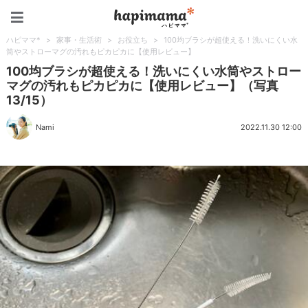
ハピママ*
ハピママ*
>
家事・生活術
>
お役立ち
>
100均ブラシが超使える！洗いにくい水
筒やストローマグの汚れもピカピカに【使用レビュー】
100均ブラシが超使える！洗いにくい水筒やストロー
マグの汚れもピカピカに【使用レビュー】（写真
13/15）
Nami
2022.11.30 12:00