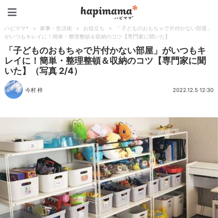
ハピママ*
ハピママ*
>
家事・生活術
>
お役立ち
>
「子どものおもちゃで片付かない部屋」
がいつもキレイに！簡単・整理整頓＆収納のコツ【専門家に聞いた】
「子どものおもちゃで片付かない部屋」がいつもキ
レイに！簡単・整理整頓＆収納のコツ【専門家に聞
いた】（写真 2/4）
今村 梓
2022.12.5 12:30