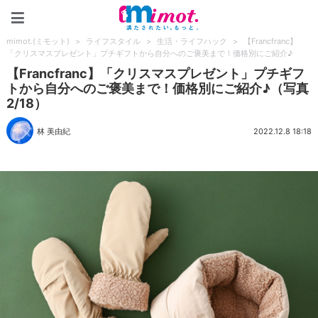
mimot.(ミモット)
mimot.(ミモット)
>
ライフスタイル
>
生活・ライフハック
>
【Francfranc】
「クリスマスプレゼント」プチギフトから自分へのご褒美まで！価格別にご紹介♪
【Francfranc】「クリスマスプレゼント」プチギフ
トから自分へのご褒美まで！価格別にご紹介♪（写真
2/18）
林 美由紀
2022.12.8 18:18