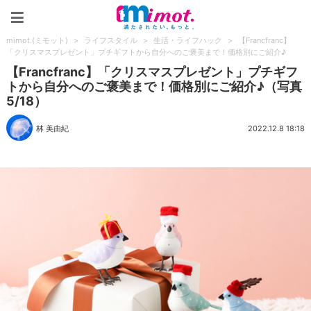
mimot.(ミモット)
mimot.(ミモット)
>
ライフスタイル
>
生活・ライフハック
>
【Francfranc】
「クリスマスプレゼント」プチギフトから自分へのご褒美まで！価格別にご紹介♪
【Francfranc】「クリスマスプレゼント」プチギフ
トから自分へのご褒美まで！価格別にご紹介♪（写真
5/18）
林 美由紀
2022.12.8 18:18