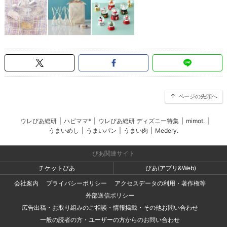
ページの先頭へ
ウレぴあ総研
|
ハピママ*
|
ウレぴあ総研 ディズニー特集
|
mimot.
|
うまいめし
|
うまいパン
|
うまい肉
|
Medery.
ぴあ関連サイト
チケットぴあ
ぴあ(アプリ&Web)
会社案内
プライバシーポリシー
アクセスデータの利用・著作権等
外部送信ポリシー
広告出稿・お取り組みのご相談・情報掲載・その他お問い合わせ
一般の読者の方・ユーザーの方からのお問い合わせ