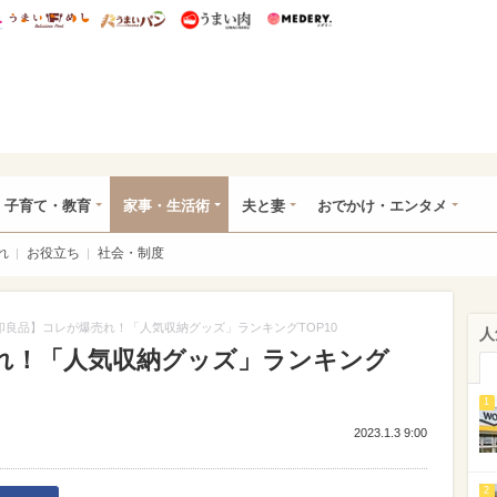
総研 ディズニー特集
mimot.
うまいめし
うまいパン
うまい肉
Medery.
ママ*
子育て・教育
家事・生活術
夫と妻
おでかけ・エンタメ
れ
お役立ち
社会・制度
印良品】コレが爆売れ！「人気収納グッズ」ランキングTOP10
人
れ！「人気収納グッズ」ランキング
1
2023.1.3 9:00
2