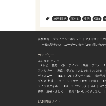
>
#便利収納
暮らし
生活
収納
会社案内
プライバシーポリシー
アクセスデータ
一般の読者の方・ユーザーの方からのお問い合わ
カテゴリー
エンタメ･テレビ
テレビ
音楽
V系
アイドル
映画
アニメ
2
ファミリー
家庭
子ども
おしゃれ
おでかけ・
ディズニー
TDL
TDS
裏ワザ・攻略
混雑予想
グルメ･料理
スイーツ
食品
飲料
お菓子
お
ライフスタイル
生活・ライフハック
お金
おで
特集
・
連載
・
まとめ
特集『おいしいウチごはん』
ぴあ関連サイト