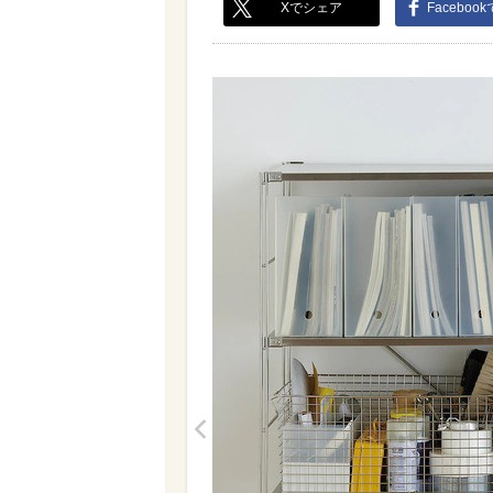
Xでシェア
Faceboo
<