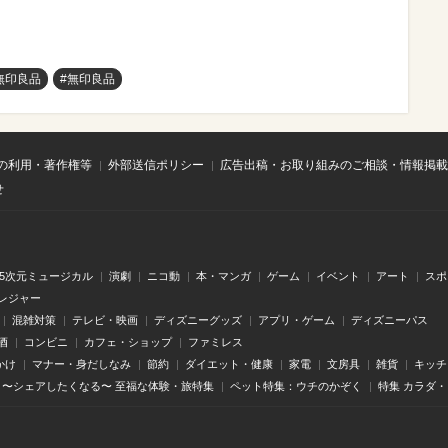
無印良品
#無印良品
の利用・著作権等
外部送信ポリシー
広告出稿・お取り組みのご相談・情報掲載
せ
.5次元ミュージカル
演劇
ニコ動
本・マンガ
ゲーム
イベント
アート
スポ
レジャー
混雑対策
テレビ・映画
ディズニーグッズ
アプリ・ゲーム
ディズニーパス
酒
コンビニ
カフェ・ショップ
ファミレス
かけ
マナー・身だしなみ
節約
ダイエット・健康
家電
文房具
雑貨
キッチ
〜シェアしたくなる〜 至福な体験・旅特集
ペット特集：ウチのかぞく
特集 カラダ