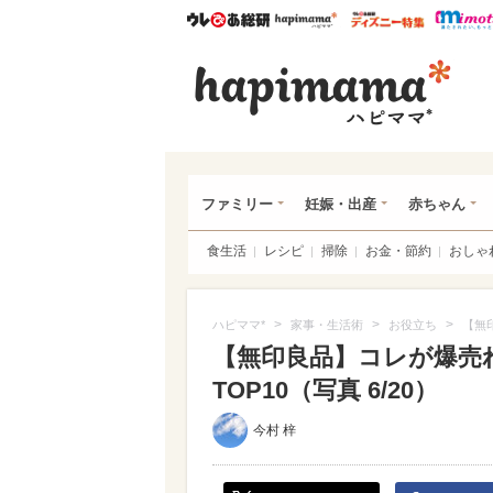
ウレぴあ総研
ハピママ*
ウレぴあ
ハピ
ファミリー
妊娠・出産
赤ちゃん
食生活
レシピ
掃除
お金・節約
おしゃ
>
>
>
ハピママ*
家事・生活術
お役立ち
【無
【無印良品】コレが爆売
TOP10（写真 6/20）
今村 梓