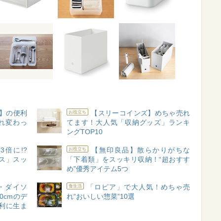
】の便利
【スリーコインズ】めちゃ売れ
お役立ち
れ変わっ
てます！大人気「収納グッズ」ランキ
ングTOP10
倍に!?
【無印良品】散らかりがちな
お役立ち
ス」スッ
「下着類」をスッキリ収納！“超おすす
め”優秀アイテム5つ
・ダイソ
「ロピア」で大人気！めちゃ売
食生活
0cmのデ
れ“おいしい惣菜”10選
利に生ま