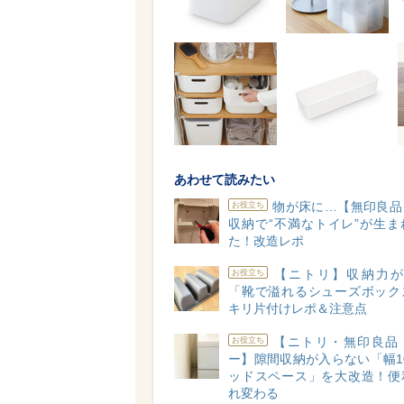
あわせて読みたい
物が床に…【無印良品
お役立ち
収納で“不満なトイレ”が生ま
た！改造レポ
【ニトリ】収納力が3
お役立ち
「靴で溢れるシューズボック
キリ片付けレポ＆注意点
【ニトリ・無印良品
お役立ち
ー】隙間収納が入らない「幅1
ッドスペース」を大改造！便
れ変わる