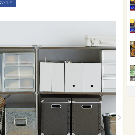
kでシェア
3
4
5