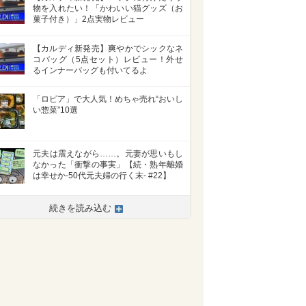
物を入れたい！「かわいい猫グッズ（お
菓子付き）」2点実物レビュー
【カルディ新発売】爽やかでシックなネ
コバッグ（5点セット）レビュー！外せ
るインナーバッグも付いてるよ
「ロピア」で大人気！めちゃ売れ“おいし
い惣菜”10選
元夫は震えながら……。元妻が思いもし
なかった「衝撃の事実」【続・熟年離婚
は幸せか-50代元夫婦の行く末- #22】
続きを読み込む
>